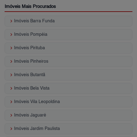
Imóveis Mais Procurados
keyboard_arrow_right
Imóveis Barra Funda
keyboard_arrow_right
Imóveis Pompéia
keyboard_arrow_right
Imóveis Pirituba
keyboard_arrow_right
Imóveis Pinheiros
keyboard_arrow_right
Imóveis Butantã
keyboard_arrow_right
Imóveis Bela Vista
keyboard_arrow_right
Imóveis Vila Leopoldina
keyboard_arrow_right
Imóveis Jaguaré
keyboard_arrow_right
Imóveis Jardim Paulista