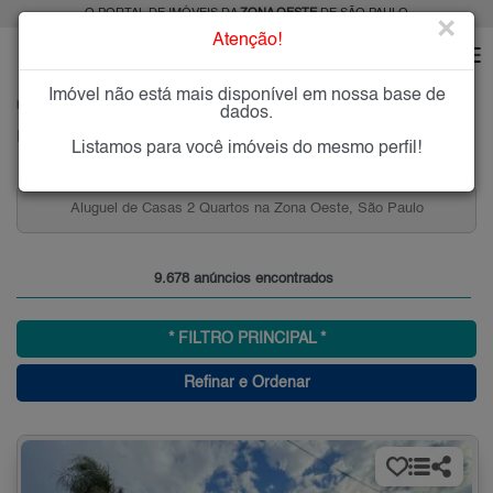
O PORTAL DE IMÓVEIS DA
ZONA OESTE
DE SÃO PAULO
×
Atenção!
Imóvel não está mais disponível em nossa base de
HOME
ZONA OESTE
dados.
Imóveis à Venda ou para Alugar na Zona Oeste de São Paulo
Listamos para você imóveis do mesmo perfil!
Aptos 2 Quartos a partir de R$ 500 mil em Pinheiros,
Zona Oeste, SP
9.678 anúncios encontrados
* FILTRO PRINCIPAL *
Refinar e Ordenar