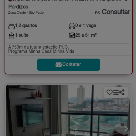
Perdizes
Consultar
Zona Oeste - São Paulo
R$
1,2 quartos
0 e 1 vaga
1 suíte
25 a 51 m²
A 750m da futura estação PUC.
Programa Minha Casa Minha Vida.
Contatar