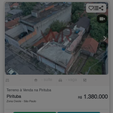
-
- suíte
- vaga
-
Terreno à Venda na Pirituba
1.380.000
Pirituba
R$
Zona Oeste - São Paulo