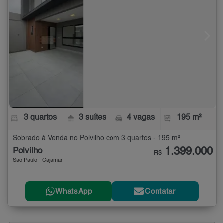
3 quartos
3 suítes
4 vagas
195 m²
Sobrado à Venda no Polvilho com 3 quartos - 195 m²
1.399.000
Polvilho
R$
São Paulo - Cajamar
WhatsApp
Contatar