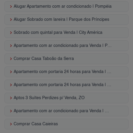
keyboard_arrow_right
Alugar Apartamento com ar condicionado | Pompéia
keyboard_arrow_right
Alugar Sobrado com lareira | Parque dos Príncipes
keyboard_arrow_right
Sobrado com quintal para Venda | City América
keyboard_arrow_right
Apartamento com ar condicionado para Venda | Parque Residencial da Lapa
keyboard_arrow_right
Comprar Casa Taboão da Serra
keyboard_arrow_right
Apartamento com portaria 24 horas para Venda | Jardim da Glória
keyboard_arrow_right
Apartamento com portaria 24 horas para Venda | Cidade São Francisco
keyboard_arrow_right
Aptos 3 Suítes Perdizes p/ Venda, ZO
keyboard_arrow_right
Apartamento com ar condicionado para Venda | Centro de Osasco
keyboard_arrow_right
Comprar Casa Caieiras