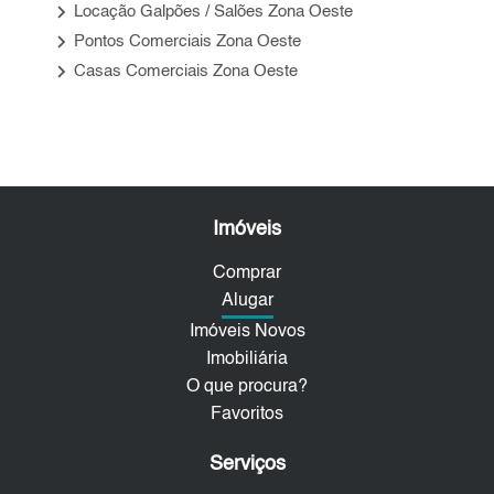
keyboard_arrow_right
Locação Galpões / Salões Zona Oeste
keyboard_arrow_right
Pontos Comerciais Zona Oeste
keyboard_arrow_right
Casas Comerciais Zona Oeste
Imóveis
Comprar
Alugar
Imóveis Novos
Imobiliária
O que procura?
Favoritos
Serviços