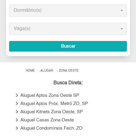
Dormitório(s)
Vaga(s)
Buscar
HOME
ALUGAR
ZONA OESTE
Busca Direta:
keyboard_arrow_right
Aluguel Aptos Zona Oeste SP
keyboard_arrow_right
Aluguel Aptos Próx. Metrô ZO, SP
keyboard_arrow_right
Aluguel Kitnets Zona Oeste, SP
keyboard_arrow_right
Aluguel Casas Zona Oeste
keyboard_arrow_right
Aluguel Condomínios Fech. ZO