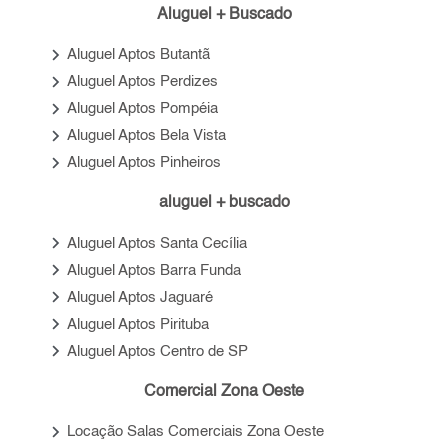
Aluguel + Buscado
keyboard_arrow_right
Aluguel Aptos Butantã
keyboard_arrow_right
Aluguel Aptos Perdizes
keyboard_arrow_right
Aluguel Aptos Pompéia
keyboard_arrow_right
Aluguel Aptos Bela Vista
keyboard_arrow_right
Aluguel Aptos Pinheiros
aluguel + buscado
keyboard_arrow_right
Aluguel Aptos Santa Cecília
keyboard_arrow_right
Aluguel Aptos Barra Funda
keyboard_arrow_right
Aluguel Aptos Jaguaré
keyboard_arrow_right
Aluguel Aptos Pirituba
keyboard_arrow_right
Aluguel Aptos Centro de SP
Comercial Zona Oeste
keyboard_arrow_right
Locação Salas Comerciais Zona Oeste