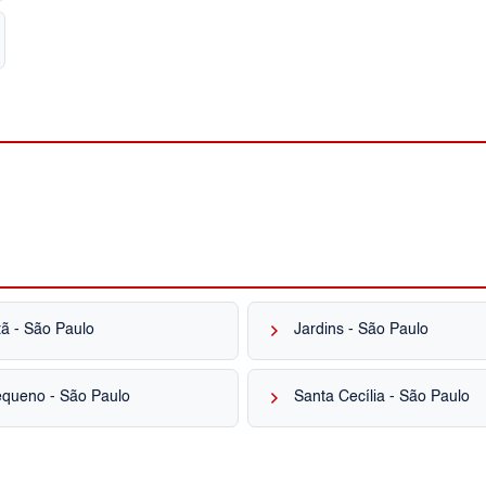
keyboard_arrow_right
ã - São Paulo
Jardins - São Paulo
keyboard_arrow_right
equeno - São Paulo
Santa Cecília - São Paulo