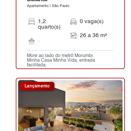
Apartamento | São Paulo
1,2
0 vaga(s)
quarto(s)
26 a 36 m²
-
More ao lado do metrô Morumbi.
Minha Casa Minha Vida, entrada
facilitada.
Lançamento