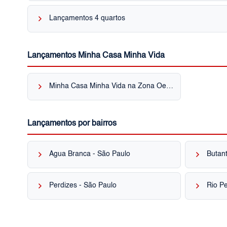
keyboard_arrow_right
Lançamentos 4 quartos
Lançamentos Minha Casa Minha Vida
keyboard_arrow_right
Minha Casa Minha Vida na Zona Oeste
Lançamentos por bairros
keyboard_arrow_right
keyboard_arrow_right
Água Branca - São Paulo
Butant
keyboard_arrow_right
keyboard_arrow_right
Perdizes - São Paulo
Rio P