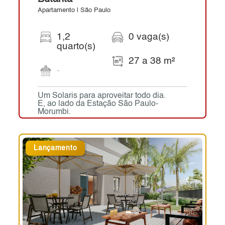
Apartamento | São Paulo
1,2
0 vaga(s)
quarto(s)
27 a 38 m²
-
Um Solaris para aproveitar todo dia.
E, ao lado da Estação São Paulo-
Morumbi.
Lançamento