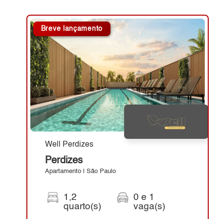
Breve lançamento
Well Perdizes
Perdizes
Apartamento | São Paulo
1,2
0 e 1
quarto(s)
vaga(s)