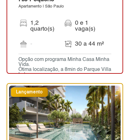
Apartamento | São Paulo
1,2
0 e 1
quarto(s)
vaga(s)
-
30 a 44 m²
Opção com programa Minha Casa Minha
Vida.
Ótima localização, a 8min do Parque Villa
Lobos.
Lançamento