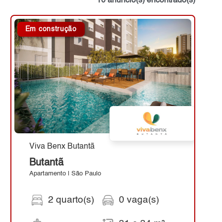
10 anúncio(s) encontrado(s)
Em construção
Viva Benx Butantã
Butantã
Apartamento | São Paulo
2 quarto(s)
0 vaga(s)