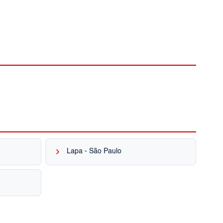
keyboard_arrow_right
Lapa - São Paulo