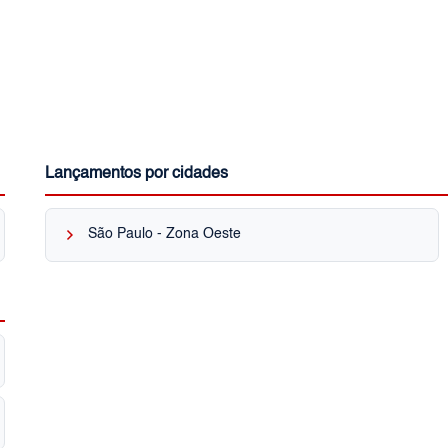
Lançamentos por cidades
keyboard_arrow_right
São Paulo - Zona Oeste