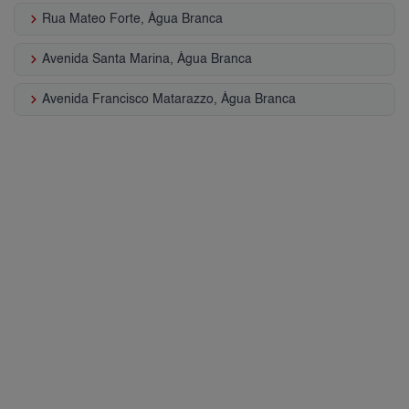
keyboard_arrow_right
Rua Mateo Forte, Água Branca
keyboard_arrow_right
Avenida Santa Marina, Água Branca
keyboard_arrow_right
Avenida Francisco Matarazzo, Água Branca