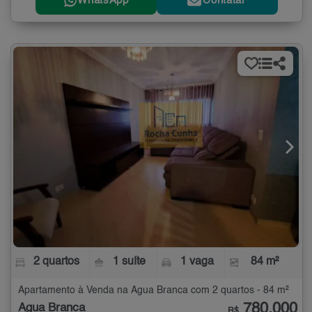
WhatsApp
Contatar
2 quartos
1 suíte
1 vaga
84 m²
Apartamento à Venda na Água Branca com 2 quartos - 84 m²
780.000
Água Branca
R$