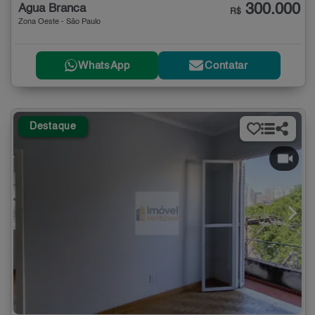
300.000
Água Branca
R$
Zona Oeste - São Paulo
WhatsApp
Contatar
Destaque