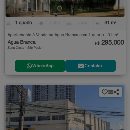
1 quarto
- suíte
- vaga
31 m²
Apartamento à Venda na Água Branca com 1 quarto - 31 m²
295.000
Água Branca
R$
Zona Oeste - São Paulo
WhatsApp
Contatar