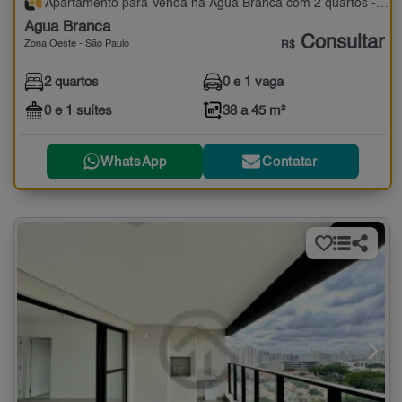
Apartamento para Venda na Água Branca com 2 quartos - 38 a 45 m²
Água Branca
Consultar
Zona Oeste - São Paulo
R$
2 quartos
0 e 1 vaga
0 e 1 suítes
38 a 45 m²
WhatsApp
Contatar