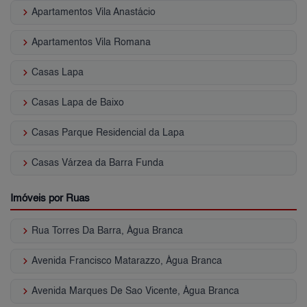
keyboard_arrow_right
Apartamentos Vila Anastácio
keyboard_arrow_right
Apartamentos Vila Romana
keyboard_arrow_right
Casas Lapa
keyboard_arrow_right
Casas Lapa de Baixo
keyboard_arrow_right
Casas Parque Residencial da Lapa
keyboard_arrow_right
Casas Várzea da Barra Funda
Imóveis por Ruas
keyboard_arrow_right
Rua Torres Da Barra, Água Branca
keyboard_arrow_right
Avenida Francisco Matarazzo, Água Branca
keyboard_arrow_right
Avenida Marques De Sao Vicente, Água Branca