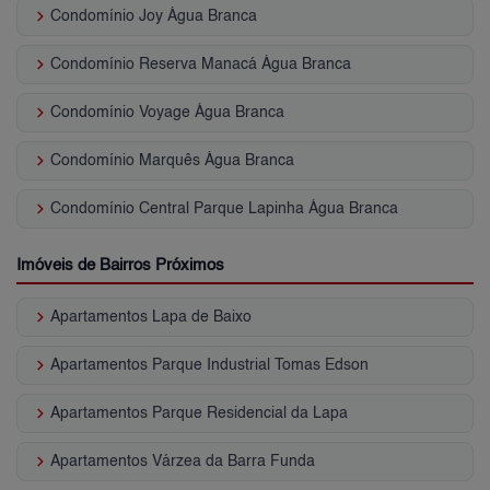
keyboard_arrow_right
Condomínio Joy Água Branca
keyboard_arrow_right
Condomínio Reserva Manacá Água Branca
keyboard_arrow_right
Condomínio Voyage Água Branca
keyboard_arrow_right
Condomínio Marquês Água Branca
keyboard_arrow_right
Condomínio Central Parque Lapinha Água Branca
Imóveis de Bairros Próximos
keyboard_arrow_right
Apartamentos Lapa de Baixo
keyboard_arrow_right
Apartamentos Parque Industrial Tomas Edson
keyboard_arrow_right
Apartamentos Parque Residencial da Lapa
keyboard_arrow_right
Apartamentos Várzea da Barra Funda