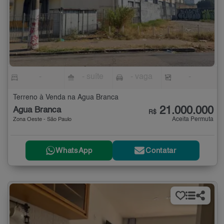
-
- suíte
- vaga
-
Terreno à Venda na Água Branca
21.000.000
Água Branca
R$
Aceita Permuta
Zona Oeste - São Paulo
WhatsApp
Contatar