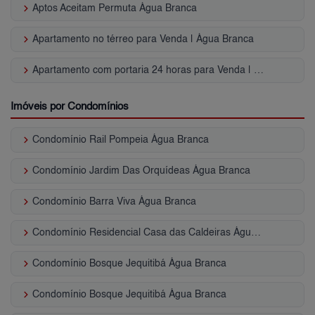
keyboard_arrow_right
Aptos Aceitam Permuta Água Branca
keyboard_arrow_right
Apartamento no térreo para Venda | Água Branca
keyboard_arrow_right
Apartamento com portaria 24 horas para Venda | Água Branca
Imóveis por Condomínios
keyboard_arrow_right
Condomínio Rail Pompeia Água Branca
keyboard_arrow_right
Condomínio Jardim Das Orquídeas Água Branca
keyboard_arrow_right
Condomínio Barra Viva Água Branca
keyboard_arrow_right
Condomínio Residencial Casa das Caldeiras Água Branca
keyboard_arrow_right
Condomínio Bosque Jequitibá Água Branca
keyboard_arrow_right
Condomínio Bosque Jequitibá Água Branca