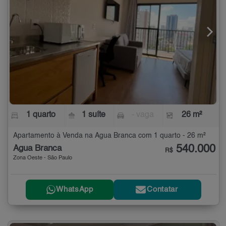
1 quarto
1 suíte
- vaga
26 m²
Apartamento à Venda na Água Branca com 1 quarto - 26 m²
540.000
Água Branca
R$
Zona Oeste - São Paulo
WhatsApp
Contatar