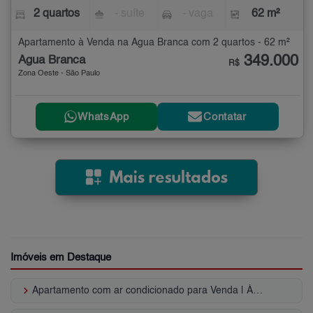
2 quartos
- suíte
- vaga
62 m²
Apartamento à Venda na Água Branca com 2 quartos - 62 m²
349.000
Água Branca
R$
Zona Oeste - São Paulo
WhatsApp
Contatar
Imóveis em Destaque
keyboard_arrow_right
Apartamento com ar condicionado para Venda | Água Branca