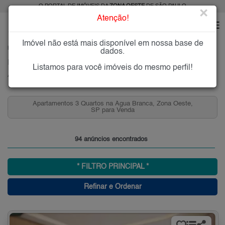
O PORTAL DE IMÓVEIS DA
ZONA OESTE
DE SÃO PAULO
×
Atenção!
Imóvel não está mais disponível em nossa base de
HOME
ZONA OESTE
COMPRAR
ÁGUA BRANCA
dados.
Imóveis à Venda na Água Branca, Zona Oeste, SP
Listamos para você imóveis do mesmo perfil!
Água Branca, Zona Oeste
Apartamentos 3 Quartos na Água Branca, Zona Oeste,
SP para Venda
94 anúncios encontrados
* FILTRO PRINCIPAL *
Refinar e Ordenar