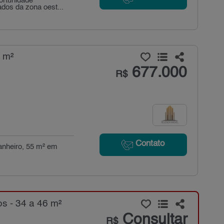
ortunidade
ados da zona oest...
 m²
677.000
R$
Contato
anheiro, 55 m² em
s - 34 a 46 m²
Consultar
R$