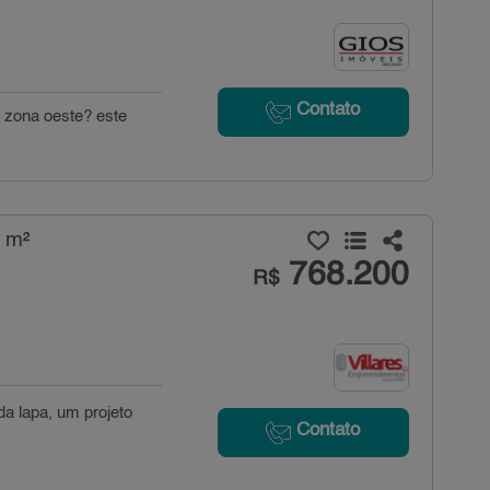
Contato
a zona oeste? este
 m²
768.200
R$
da lapa, um projeto
Contato