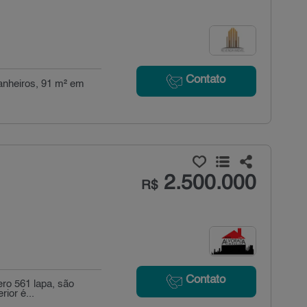
Contato
anheiros, 91 m² em
2.500.000
R$
Contato
ero 561 lapa, são
ior é...