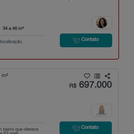
34 a 46 m²
Contato
ocalização.
 m²
697.000
R$
Contato
m bairro que oferece
 62 metr...