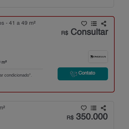
s - 41 a 49 m²
Consultar
R$
9 m²
Contato
 ar condicionado*.
m²
350.000
R$