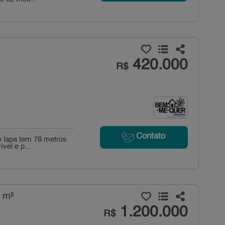
420.000
R$
Contato
ro lapa tem 78 metros
vel e p...
 m²
1.200.000
R$