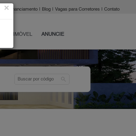
×
a?
|
Financiamento
|
Blog
|
Vagas para Corretores
|
Contato
 SEU IMÓVEL
ANUNCIE
search