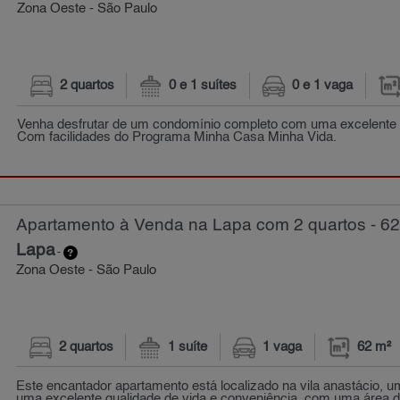
Zona Oeste - São Paulo
2 quartos
0 e 1 suítes
0 e 1 vaga
Venha desfrutar de um condomínio completo com uma excelente l
Com facilidades do Programa Minha Casa Minha Vida.
Apartamento à Venda na Lapa com 2 quartos - 62
Lapa
-
Zona Oeste - São Paulo
2 quartos
1 suíte
1 vaga
62 m²
Este encantador apartamento está localizado na vila anastácio, u
uma excelente qualidade de vida e conveniência. com uma área de