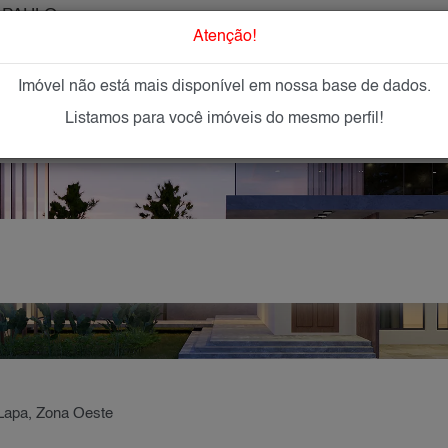
 PAULO
O que Procur
Atenção!
Imóvel não está mais disponível em nossa base de dados.
GAR
IMÓVEIS NOVOS
IMOBILIÁRIAS
OFEREÇA
Listamos para você imóveis do mesmo perfil!
Lapa, Zona Oeste