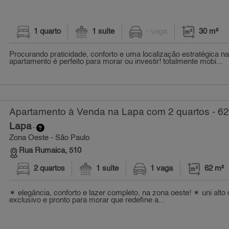
1 quarto
1 suíte
- vaga
30 m²
Procurando praticidade, conforto e uma localização estratégica n
apartamento é perfeito para morar ou investir! totalmente mobi...
Apartamento à Venda na Lapa com 2 quartos - 62
Lapa
-
Zona Oeste - São Paulo
Rua Rumaica, 510
2 quartos
1 suíte
1 vaga
62 m²
✶ elegância, conforto e lazer completo, na zona oeste! ✶ uni alto 
exclusivo e pronto para morar que redefine a...