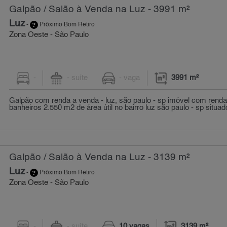
Galpão / Salão à Venda na Luz - 3991 m²
Luz
-
Próximo Bom Retiro
Zona Oeste - São Paulo
-
- suíte
- vaga
3991 m²
Galpão com renda a venda - luz, são paulo - sp imóvel com rend
banheiros 2.550 m2 de área útil no bairro luz são paulo - sp situad
Galpão / Salão à Venda na Luz - 3139 m²
Luz
-
Próximo Bom Retiro
Zona Oeste - São Paulo
-
- suíte
10 vagas
3139 m²