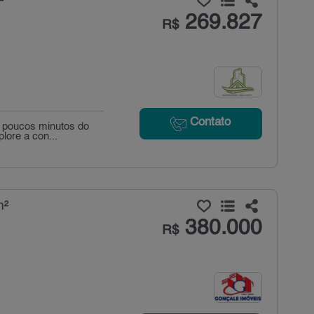
²
269.827
R$
Contato
a poucos minutos do
lore a con...
m²
380.000
R$