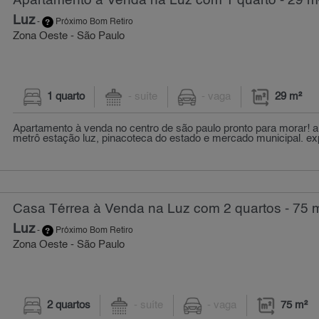
Apartamento à Venda na Luz com 1 quarto - 29 m
Luz
-
Próximo Bom Retiro
Zona Oeste - São Paulo
1 quarto
- suíte
- vaga
29 m²
Apartamento à venda no centro de são paulo pronto para morar! 
metrô estação luz, pinacoteca do estado e mercado municipal. exp
Casa Térrea à Venda na Luz com 2 quartos - 75 
Luz
-
Próximo Bom Retiro
Zona Oeste - São Paulo
2 quartos
- suíte
- vaga
75 m²