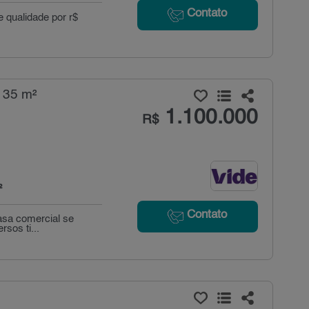
Contato
 qualidade por r$
135 m²
1.100.000
R$
²
Contato
asa comercial se
rsos ti...