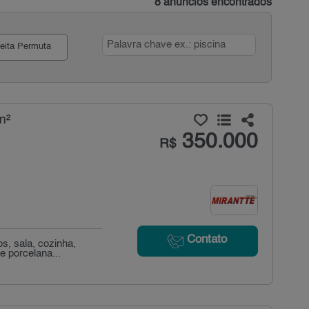
8 anúncios encontrados
eita Permuta
m²
350.000
R$
Contato
s, sala, cozinha,
e porcelana...