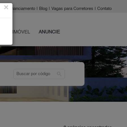
×
a?
|
Financiamento
|
Blog
|
Vagas para Corretores
|
Contato
 SEU IMÓVEL
ANUNCIE
search