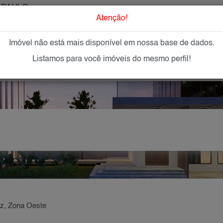
 PAULO
O que Procur
Atenção!
Imóvel não está mais disponível em nossa base de dados.
GAR
IMÓVEIS NOVOS
IMOBILIÁRIAS
OFEREÇA
Listamos para você imóveis do mesmo perfil!
z, Zona Oeste