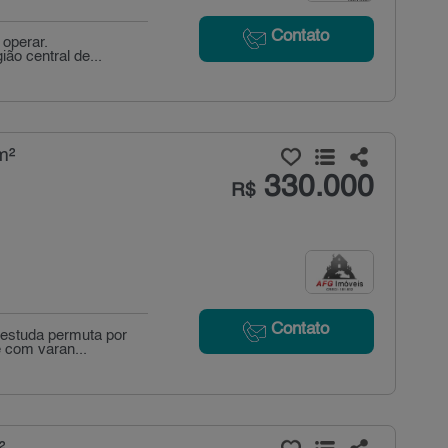
Contato
 operar.
ião central de...
m²
330.000
R$
Contato
 estuda permuta por
 com varan...