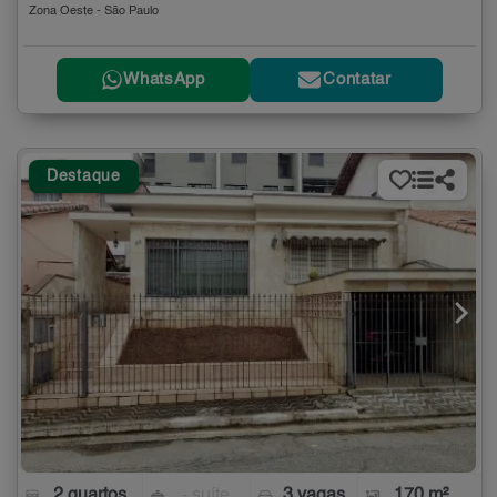
Zona Oeste - São Paulo
WhatsApp
Contatar
Destaque
2 quartos
- suíte
3 vagas
170 m²