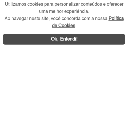
Utilizamos cookies para personalizar conteúdos e oferecer
Verificada por
uma melhor experiência.
Ao navegar neste site, você concorda com a nossa
Política
Redes Sociais
de Cookies
.
Ok, Entendi!
Área exclusiva aos anunciantes,
acesse sua conta: