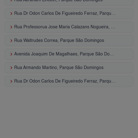
keyboard_arrow_right
Rua Abraham Lincoln, Parque São Domingos
keyboard_arrow_right
Rua Dr Odon Carlos De Figueiredo Ferraz, Parque São Domingos
keyboard_arrow_right
Rua Professorua Jose Maria Calazans Nogueira, Parque São Domingos
keyboard_arrow_right
Rua Waltrudes Correa, Parque São Domingos
keyboard_arrow_right
Avenida Joaquim De Magalhaes, Parque São Domingos
keyboard_arrow_right
Rua Armando Martino, Parque São Domingos
keyboard_arrow_right
Rua Dr Odon Carlos De Figueiredo Ferraz, Parque São Domingos