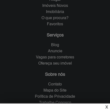
Imóveis Novos
Imobiliária
O que procura?
Favoritos
Serviços
Blog
Anuncie
Vagas para corretores
Ofereça seu imóvel
Sobre nós
Contato
Mapa do Site
Política de Privacidade
Trabalhe Conosco
X