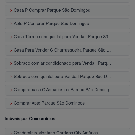
keyboard_arrow_right
Casa P Comprar Parque São Domingos
keyboard_arrow_right
Apto P Comprar Parque São Domingos
keyboard_arrow_right
Casa Térrea com quintal para Venda | Parque São Domingos
keyboard_arrow_right
Casa Para Vender C Churrasqueira Parque São Domingos - SP
keyboard_arrow_right
Sobrado com ar condicionado para Venda | Parque São Domingos
keyboard_arrow_right
Sobrado com quintal para Venda | Parque São Domingos
keyboard_arrow_right
Comprar casa C Armários no Parque São Domingos - SP
keyboard_arrow_right
Comprar Apto Parque São Domingos
Imóveis por Condomínios
keyboard_arrow_right
Condomínio Montana Gardens City América