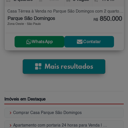
Casa Térrea à Venda no Parque São Domingos com 2 quartos - 170 m²
850.000
Parque São Domingos
R$
Zona Oeste - São Paulo
WhatsApp
Contatar
Imóveis em Destaque
keyboard_arrow_right
Comprar Casa Parque São Domingos
keyboard_arrow_right
Apartamento com portaria 24 horas para Venda | Parque São Domingos