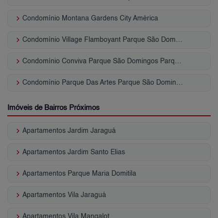
keyboard_arrow_right
Condomínio Montana Gardens City América
keyboard_arrow_right
Condomínio Village Flamboyant Parque São Domingos
keyboard_arrow_right
Condomínio Conviva Parque São Domingos Parque São Domingos
keyboard_arrow_right
Condomínio Parque Das Artes Parque São Domingos
Imóveis de Bairros Próximos
keyboard_arrow_right
Apartamentos Jardim Jaraguá
keyboard_arrow_right
Apartamentos Jardim Santo Elias
keyboard_arrow_right
Apartamentos Parque Maria Domitila
keyboard_arrow_right
Apartamentos Vila Jaraguá
keyboard_arrow_right
Apartamentos Vila Mangalot