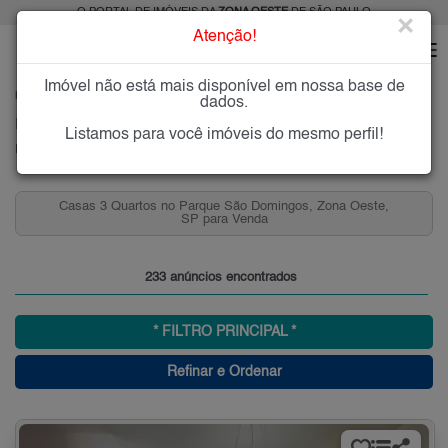
O PORTAL DE IMÓVEIS DA
ZONA OESTE
DE SÃO PAULO
×
Atenção!
Imóvel não está mais disponível em nossa base de
HOME
ZONA OESTE
COMPRAR
PARQUE SÃO DOMINGOS
dados.
Imóveis à Venda no Parque São Domingos, Zona Oeste, SP
Listamos para você imóveis do mesmo perfil!
Parque São Domingos, Zona Oeste
Casas 3 Quartos no Parque São Domingos, Zona Oeste,
SP para Venda
233 anúncios encontrados
* FILTRO PRINCIPAL *
Refinar e Ordenar