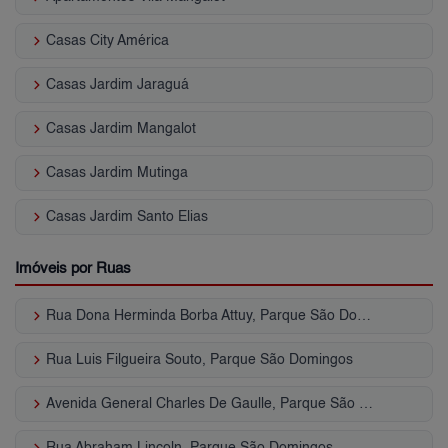
keyboard_arrow_right
Casas City América
keyboard_arrow_right
Casas Jardim Jaraguá
keyboard_arrow_right
Casas Jardim Mangalot
keyboard_arrow_right
Casas Jardim Mutinga
keyboard_arrow_right
Casas Jardim Santo Elias
Imóveis por Ruas
keyboard_arrow_right
Rua Dona Herminda Borba Attuy, Parque São Domingos
keyboard_arrow_right
Rua Luis Filgueira Souto, Parque São Domingos
keyboard_arrow_right
Avenida General Charles De Gaulle, Parque São Domingos