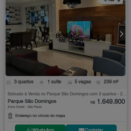
3 quartos
1 suíte
5 vagas
239 m²
Sobrado à Venda no Parque São Domingos com 3 quartos - 239 m²
1.649.800
Parque São Domingos
R$
Zona Oeste - São Paulo
Endereço no círculo do mapa
WhatsApp
Contatar