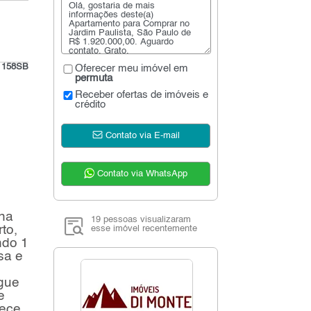
:
158SB
Oferecer meu imóvel em
permuta
Receber ofertas de imóveis e
crédito
Contato via E-mail
Contato via WhatsApp
 na
19 pessoas visualizaram
to,
esse imóvel recentemente
ndo 1
sa e
egue
e
rece