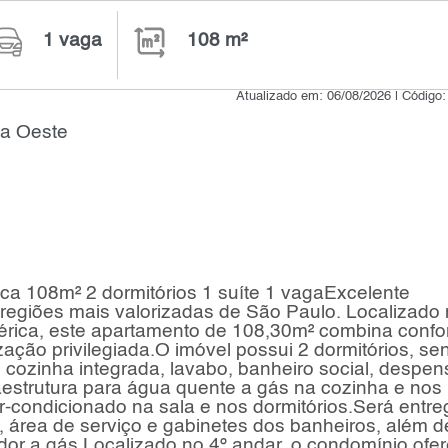
1 vaga
108 m²
Atualizado em: 06/08/2026 | Código
na Oeste
a 108m² 2 dormitórios 1 suíte 1 vagaExcelente
egiões mais valorizadas de São Paulo. Localizado
rica, este apartamento de 108,30m² combina confor
zação privilegiada.O imóvel possui 2 dormitórios, se
, cozinha integrada, lavabo, banheiro social, despen
aestrutura para água quente a gás na cozinha e nos
r-condicionado na sala e nos dormitórios.Será entr
 área de serviço e gabinetes dos banheiros, além d
edor a gás.Localizado no 4º andar, o condomínio ofe