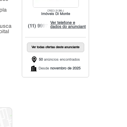
pla
CRECI: 27.396-J
Imóveis Di Monte
Ver telefone e
busca
(11) 9997...
dados do anunciante
ital
Ver todas ofertas deste anunciante
50
anúncios encontrados
Desde
novembro de 2025