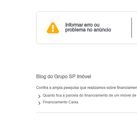
Informar erro ou
problema no anúncio
Blog do Grupo SP Imóvel
Confira a ampla pesquisa que realizamos sobre financiamento
keyboard_arrow_right
Quanto fica a parcela do financiamento de um imóvel de
keyboard_arrow_right
Financiamento Caixa