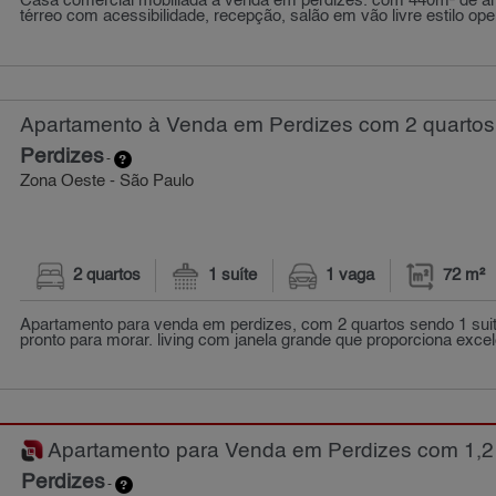
Casa comercial mobiliada à venda em perdizes. com 440m² de ár
térreo com acessibilidade, recepção, salão em vão livre estilo open 
Apartamento à Venda em Perdizes com 2 quartos 
Perdizes
-
Zona Oeste - São Paulo
2 quartos
1 suíte
1 vaga
72 m²
Apartamento para venda em perdizes, com 2 quartos sendo 1 suit
pronto para morar. living com janela grande que proporciona excele
Apartamento para Venda em Perdizes com 1,2 q
Perdizes
-