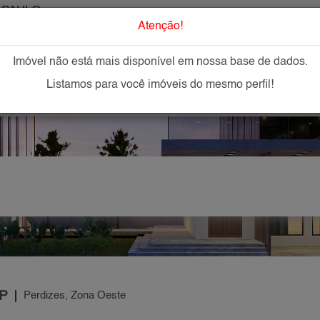
 PAULO
O que Procur
Atenção!
Imóvel não está mais disponível em nossa base de dados.
GAR
IMÓVEIS NOVOS
IMOBILIÁRIAS
OFEREÇA
Listamos para você imóveis do mesmo perfil!
SP
Perdizes, Zona Oeste