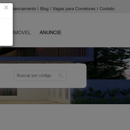
×
a?
|
Financiamento
|
Blog
|
Vagas para Corretores
|
Contato
 SEU IMÓVEL
ANUNCIE
search