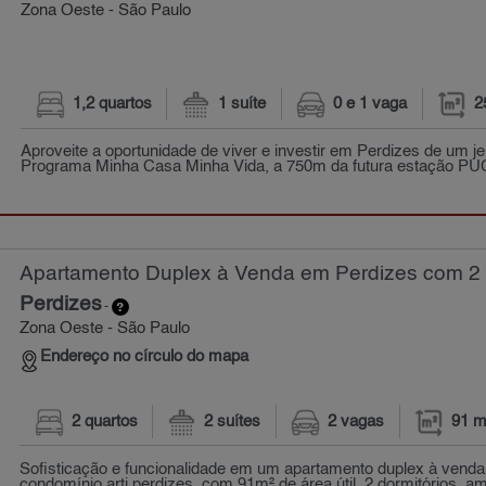
Zona Oeste - São Paulo
1,2 quartos
1 suíte
0 e 1 vaga
2
Aproveite a oportunidade de viver e investir em Perdizes de um jei
Programa Minha Casa Minha Vida, a 750m da futura estação PU
Apartamento Duplex à Venda em Perdizes com 2 q
Perdizes
-
Zona Oeste - São Paulo
Endereço no círculo do mapa
2 quartos
2 suítes
2 vagas
91 m
Sofisticação e funcionalidade em um apartamento duplex à venda
condomínio arti perdizes. com 91m² de área útil, 2 dormitórios, am