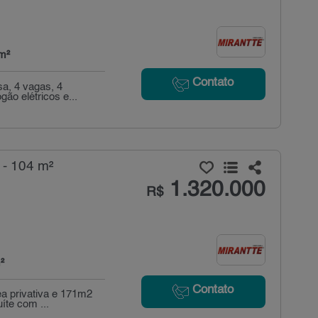
m²
Contato
a, 4 vagas, 4
ão elétricos e...
 - 104 m²
1.320.000
R$
²
Contato
ea privativa e 171m2
íte com ...