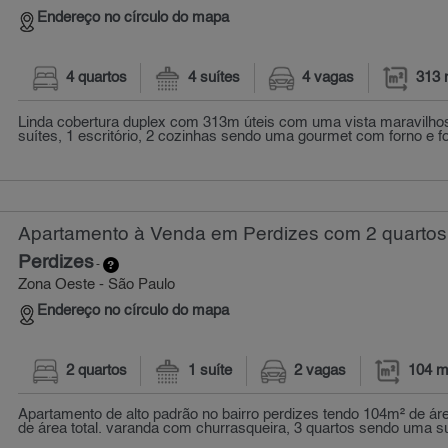
Endereço no círculo do mapa
4 quartos
4 suítes
4 vagas
313 
Linda cobertura duplex com 313m úteis com uma vista maravilhos
suítes, 1 escritório, 2 cozinhas sendo uma gourmet com forno e fog
Apartamento à Venda em Perdizes com 2 quartos
Perdizes
-
Zona Oeste - São Paulo
Endereço no círculo do mapa
2 quartos
1 suíte
2 vagas
104 m
Apartamento de alto padrão no bairro perdizes tendo 104m² de ár
de área total. varanda com churrasqueira, 3 quartos sendo uma su