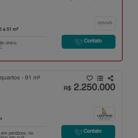
5 a 51 m²
Contato
to único.
C.
uartos - 91 m²
2.250.000
R$
²
Contato
 em perdizes, no
bos em suít...