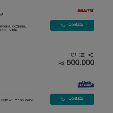
m²
Contato
nderia, cozinha,
nto, vista...
500.000
R$
Contato
m com 49 m² no valor