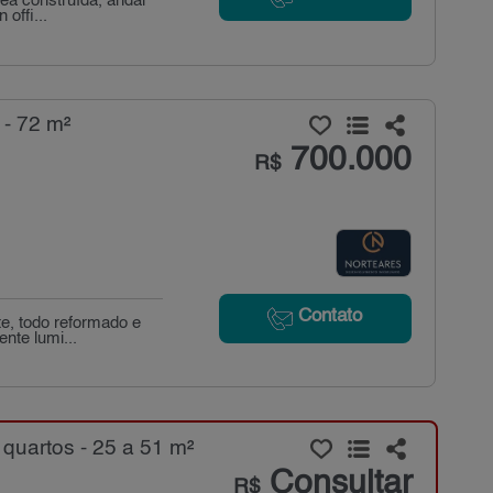
ea construída, andar
offi...
- 72 m²
700.000
R$
Contato
e, todo reformado e
nte lumi...
uartos - 25 a 51 m²
Consultar
R$