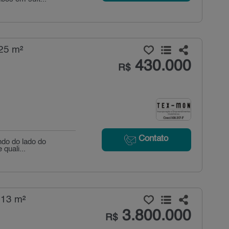
 25 m²
430.000
R$
Contato
ndo do lado do
quali...
313 m²
3.800.000
R$