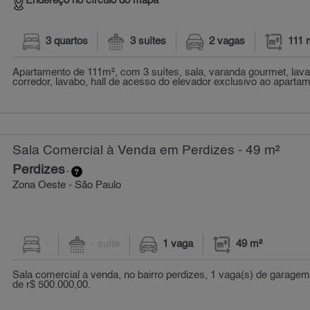
Endereço no círculo do mapa
3 quartos
3 suítes
2 vagas
111 
Apartamento de 111m², com 3 suítes, sala, varanda gourmet, lava
corredor, lavabo, hall de acesso do elevador exclusivo ao apartame
Sala Comercial à Venda em Perdizes - 49 m²
Perdizes
-
Zona Oeste - São Paulo
-
- suíte
1 vaga
49 m²
Sala comercial a venda, no bairro perdizes, 1 vaga(s) de garage
de r$ 500.000,00.