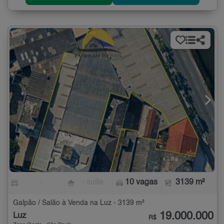
-
- suíte
10 vagas
3139 m²
Galpão / Salão à Venda na Luz - 3139 m²
19.000.000
Luz
R$