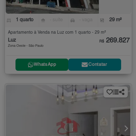
1 quarto
- suíte
- vaga
29 m²
Apartamento à Venda na Luz com 1 quarto - 29 m²
269.827
Luz
R$
Zona Oeste - São Paulo
WhatsApp
Contatar