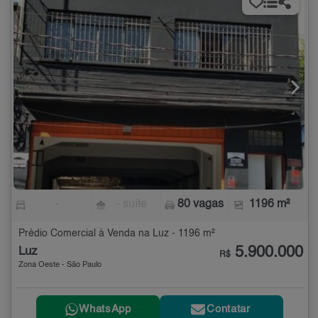
-
- suíte
80 vagas
1196 m²
Prédio Comercial à Venda na Luz - 1196 m²
5.900.000
Luz
R$
Zona Oeste - São Paulo
WhatsApp
Contatar