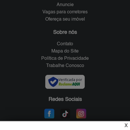
Anuncie
Vagas para corretores
Ofereça seu imóvel
Sobre nós
Contato
Mapa do Site
Política de Privacidade
Trabalhe Conosco
Verificada por
Redes Sociais
X