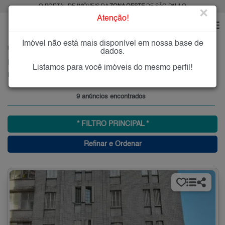
O PORTAL DE IMÓVEIS DA
ZONA OESTE
DE SÃO PAULO
×
Atenção!
Imóvel não está mais disponível em nossa base de
HOME
ZONA OESTE
COMPRAR
LUZ
dados.
Imóveis à Venda na Luz, Zona Oeste, SP
Listamos para você imóveis do mesmo perfil!
Luz, Zona Oeste
9 anúncios encontrados
* FILTRO PRINCIPAL *
Refinar e Ordenar