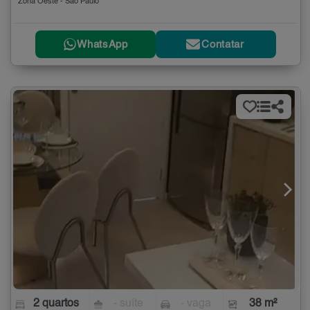
Zona Oeste - São Paulo
WhatsApp
Contatar
2 quartos
- suíte
- vaga
38 m²