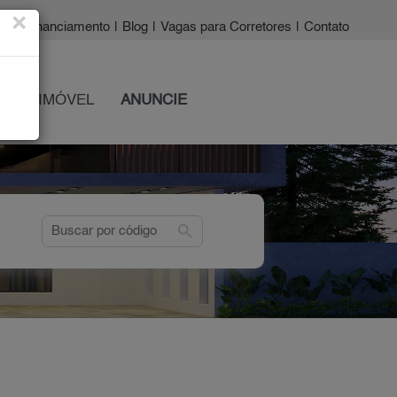
×
a?
|
Financiamento
|
Blog
|
Vagas para Corretores
|
Contato
 SEU IMÓVEL
ANUNCIE
search