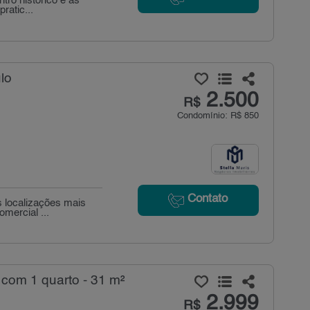
tro histórico e às
ratic...
lo
2.500
R$
Condomínio: R$ 850
Contato
 localizações mais
omercial ...
com 1 quarto - 31 m²
2.999
R$