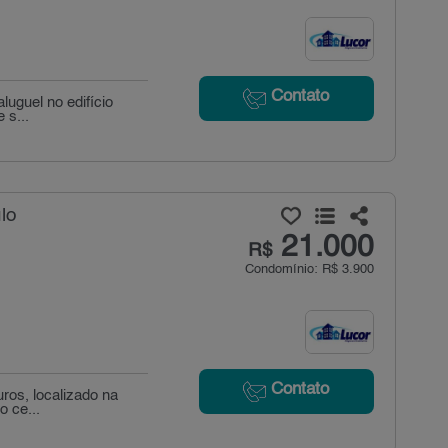
Contato
luguel no edifício
 s...
lo
21.000
R$
Condomínio: R$ 3.900
Contato
uros, localizado na
o ce...