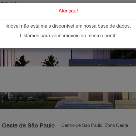
 PAULO
O que Procur
Atenção!
Imóvel não está mais disponível em nossa base de dados.
GAR
IMÓVEIS NOVOS
IMOBILIÁRIAS
OFEREÇA
Listamos para você imóveis do mesmo perfil!
a Oeste de São Paulo
Centro de São Paulo, Zona Oeste