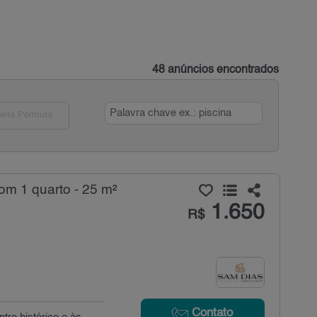
48 anúncios encontrados
eita Permuta
com 1 quarto - 25 m²
1.650
R$
Contato