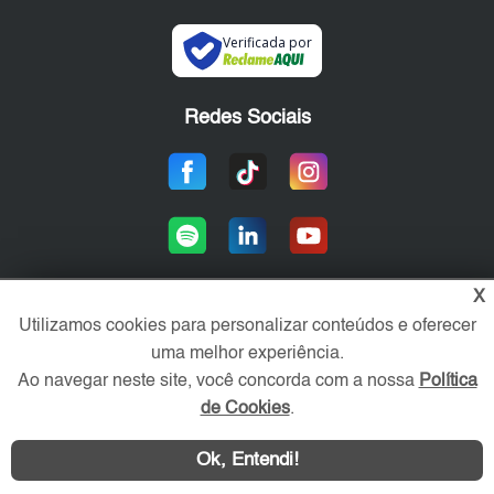
Verificada por
Redes Sociais
X
Utilizamos cookies para personalizar conteúdos e oferecer
Área exclusiva aos anunciantes,
uma melhor experiência.
acesse sua conta:
Ao navegar neste site, você concorda com a nossa
Política
de Cookies
.
Ok, Entendi!
WhatsApp
Contatar