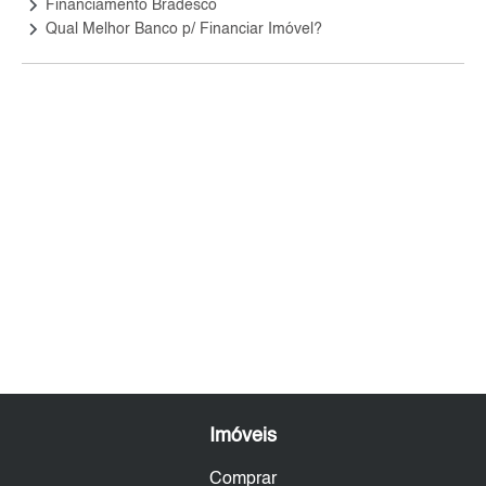
keyboard_arrow_right
Financiamento Bradesco
keyboard_arrow_right
Qual Melhor Banco p/ Financiar Imóvel?
Imóveis
Comprar