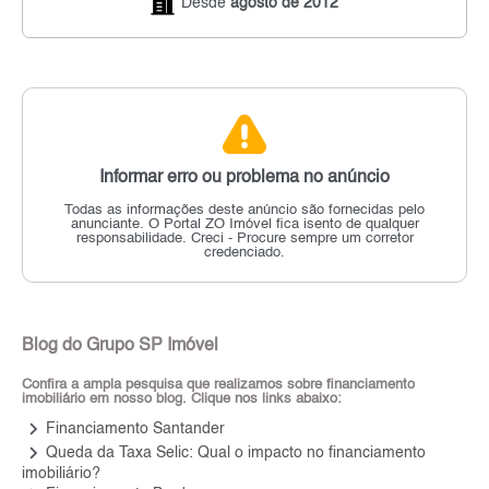
Desde
agosto de 2012
Informar erro ou problema no anúncio
Todas as informações deste anúncio são fornecidas pelo
anunciante.
O Portal ZO Imóvel fica isento de qualquer
responsabilidade.
Creci - Procure sempre um corretor
credenciado.
Blog do Grupo SP Imóvel
Confira a ampla pesquisa que realizamos sobre financiamento
imobiliário em nosso blog. Clique nos links abaixo:
keyboard_arrow_right
Financiamento Santander
keyboard_arrow_right
Queda da Taxa Selic: Qual o impacto no financiamento
imobiliário?