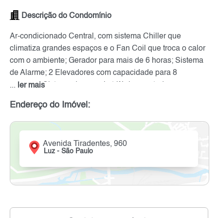
Descrição do Condomínio
Ar-condicionado Central, com sistema Chiller que
climatiza grandes espaços e o Fan Coil que troca o calor
com o ambiente; Gerador para mais de 6 horas; Sistema
de Alarme; 2 Elevadores com capacidade para 8
pessoas; Sistema de energia trifásica em todos os
...
ler mais
andares Metrôs e trens próximos Prédios Comerciais
Endereço do Imóvel:
próximos ao Metrô Tiradentes Prédios Comerciais
próximos da Estação Luz Prédios Comerciais próximos
ao Metrô Luz Prédios Comerciais próximos ao Metrô São
Avenida Tiradentes, 960
Bento
Luz - São Paulo