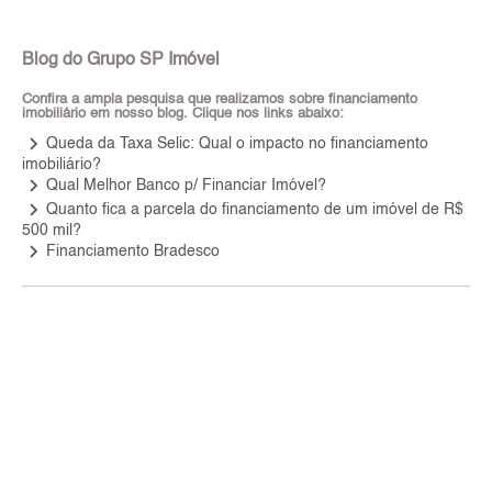
Blog do Grupo SP Imóvel
Confira a ampla pesquisa que realizamos sobre financiamento
imobiliário em nosso blog. Clique nos links abaixo:
keyboard_arrow_right
Queda da Taxa Selic: Qual o impacto no financiamento
imobiliário?
keyboard_arrow_right
Qual Melhor Banco p/ Financiar Imóvel?
keyboard_arrow_right
Quanto fica a parcela do financiamento de um imóvel de R$
500 mil?
keyboard_arrow_right
Financiamento Bradesco