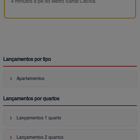
4 minutos a pé do Metrô Santa Cecília.
Lançamentos por tipo
keyboard_arrow_right
Apartamentos
Lançamentos por quartos
keyboard_arrow_right
Lançamentos 1 quarto
keyboard_arrow_right
Lançamentos 2 quartos