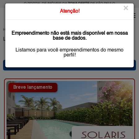
O PORTAL DE IMÓVEIS DA
ZONA OESTE
DE SÃO PAULO
×
Atenção!
HOME
LANÇAMENTOS
SÃO PAULO
Empreendimento não está mais disponível em nossa
base de dados.
Lançamentos na Planta, Zona Oeste São Paulo
Listamos para você empreendimentos do mesmo
10 anúncio(s) encontrado(s)
perfil!
* FILTRO PRINCIPAL *
Breve lançamento