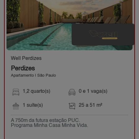
Well Perdizes
Perdizes
Apartamento | São Paulo
1,2 quarto(s)
0 e 1 vaga(s)
1 suíte(s)
25 a 51 m²
A 750m da futura estação PUC.
Programa Minha Casa Minha Vida.