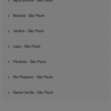
keyboard_arrow_right
Água Branca - São Paulo
keyboard_arrow_right
Butantã - São Paulo
keyboard_arrow_right
Jardins - São Paulo
keyboard_arrow_right
Lapa - São Paulo
keyboard_arrow_right
Perdizes - São Paulo
keyboard_arrow_right
Rio Pequeno - São Paulo
keyboard_arrow_right
Santa Cecília - São Paulo