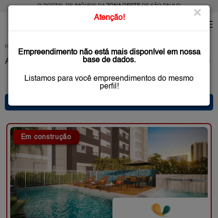
O PORTAL DE IMÓVEIS DA
ZONA OESTE
DE SÃO PAULO
×
Atenção!
HOME
LANÇAMENTOS
Empreendimento não está mais disponível em nossa
base de dados.
Apartamentos na Planta e Novos Zona Oeste de São Paulo
Listamos para você empreendimentos do mesmo
10 anúncio(s) encontrado(s)
perfil!
* FILTRO PRINCIPAL *
Em construção