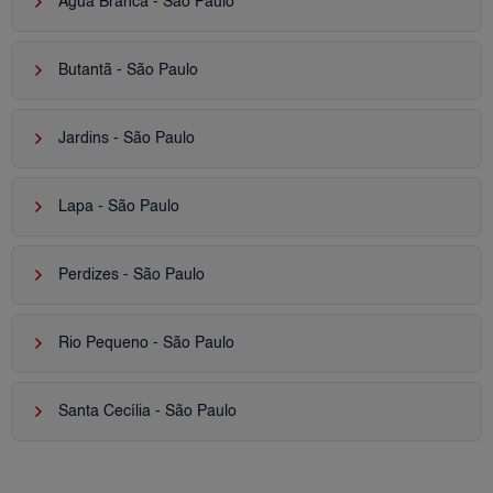
keyboard_arrow_right
Água Branca - São Paulo
keyboard_arrow_right
Butantã - São Paulo
keyboard_arrow_right
Jardins - São Paulo
keyboard_arrow_right
Lapa - São Paulo
keyboard_arrow_right
Perdizes - São Paulo
keyboard_arrow_right
Rio Pequeno - São Paulo
keyboard_arrow_right
Santa Cecília - São Paulo