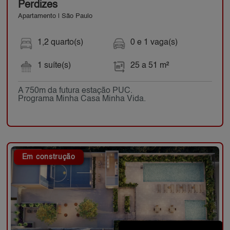
Perdizes
Apartamento | São Paulo
1,2 quarto(s)
0 e 1 vaga(s)
1 suíte(s)
25 a 51 m²
A 750m da futura estação PUC.
Programa Minha Casa Minha Vida.
Em construção