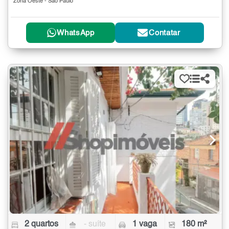
Zona Oeste - São Paulo
WhatsApp
Contatar
2 quartos
- suíte
1 vaga
180 m²