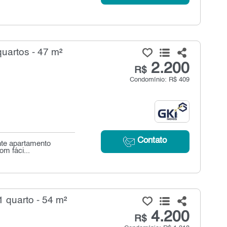
uartos - 47 m²
2.200
R$
Condomínio: R$ 409
Contato
ente apartamento
om fáci...
 quarto - 54 m²
4.200
R$