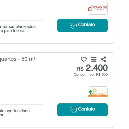
Contato
rmários planejados.
piso frio na...
uartos - 50 m²
2.400
R$
Condomínio: R$ 650
Contato
nte oportunidade
r...