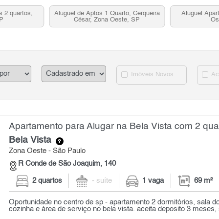
 2 quartos,
Aluguel de Aptos 1 Quarto, Cerqueira
Aluguel Apar
SP
César, Zona Oeste, SP
Os
Imóveis Novos
Ac
Apartamento para Alugar na Bela Vista com 2 quar
Bela Vista
-
Zona Oeste - São Paulo
R Conde de São Joaquim, 140
2 quartos
- suíte
1 vaga
69 m²
Oportunidade no centro de sp - apartamento 2 dormitórios, sala d
cozinha e área de serviço no bela vista. aceita deposito 3 meses, s