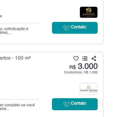
²
Contato
o, sofisticação e
rea,...
rtos - 100 m²
3.000
R$
Condomínio: R$ 1.000
Contato
zer completo se você
ame...