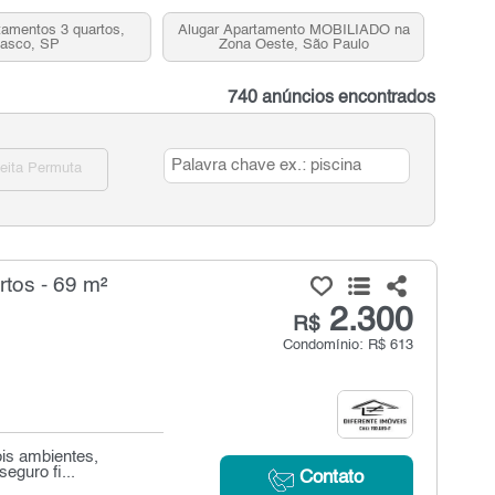
tamentos 3 quartos,
Alugar Apartamento MOBILIADO na
asco, SP
Zona Oeste, São Paulo
740 anúncios encontrados
eita Permuta
tos - 69 m²
2.300
R$
Condomínio: R$ 613
ois ambientes,
eguro fi...
Contato