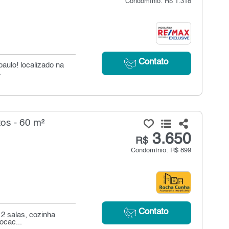
Condomínio: R$ 1.318
Contato
aulo! localizado na
.
os - 60 m²
3.650
R$
Condomínio: R$ 899
Contato
 2 salas, cozinha
ocac...