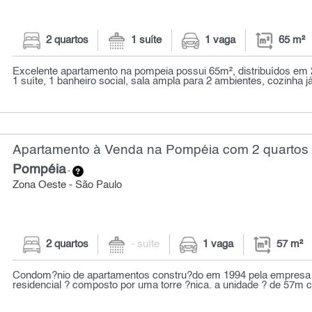
2 quartos
1 suíte
1 vaga
65 m²
Excelente apartamento na pompeia possui 65m², distribuídos em 
1 suíte, 1 banheiro social, sala ampla para 2 ambientes, cozinha já
Apartamento à Venda na Pompéia com 2 quartos 
Pompéia
-
Zona Oeste - São Paulo
2 quartos
- suíte
1 vaga
57 m²
Condom?nio de apartamentos constru?do em 1994 pela empresa 
residencial ? composto por uma torre ?nica. a unidade ? de 57m c