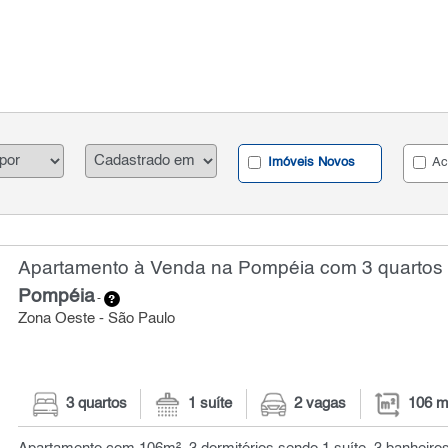
Imóveis Novos
Ac
Apartamento à Venda na Pompéia com 3 quartos 
Pompéia
-
Zona Oeste - São Paulo
3 quartos
1 suíte
2 vagas
106 m