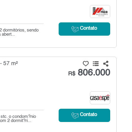
Contato
2 dormitórios, sendo
 abert...
- 57 m²
806.000
R$
Contato
stc. o condom?nio
om 2 dormit?ri...