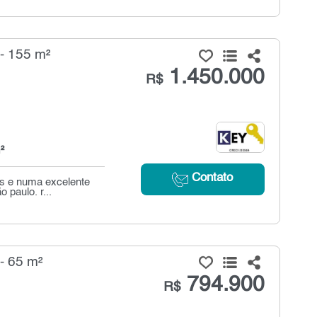
- 155 m²
1.450.000
R$
²
Contato
os e numa excelente
 paulo. r...
- 65 m²
794.900
R$