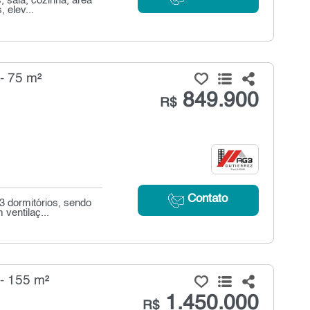
 sala, cozinha, área
 elev...
- 75 m²
849.900
R$
Contato
3 dormitórios, sendo
ventilaç...
- 155 m²
1.450.000
R$