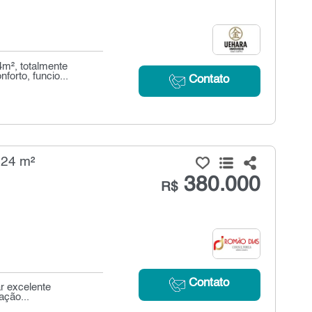
4m², totalmente
orto, funcio...
Contato
 24 m²
380.000
R$
Contato
r excelente
ação...