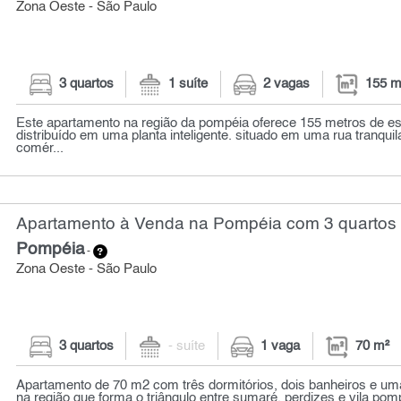
Zona Oeste - São Paulo
3 quartos
1 suíte
2 vagas
155 m
Este apartamento na região da pompéia oferece 155 metros de 
distribuído em uma planta inteligente. situado em uma rua tranqui
comér...
Apartamento à Venda na Pompéia com 3 quartos 
Pompéia
-
Zona Oeste - São Paulo
3 quartos
- suíte
1 vaga
70 m²
Apartamento de 70 m2 com três dormitórios, dois banheiros e uma
na região que forma o triângulo entre sumaré, perdizes e vila pomp