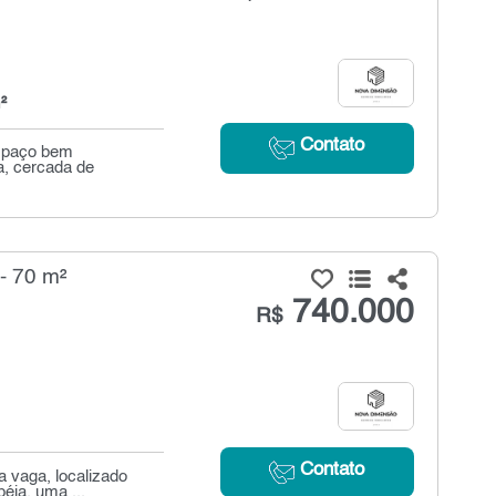
²
Contato
espaço bem
la, cercada de
- 70 m²
740.000
R$
Contato
 vaga, localizado
éia, uma ...