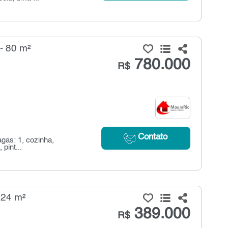
- 80 m²
780.000
R$
Contato
agas: 1, cozinha,
pint...
 24 m²
389.000
R$