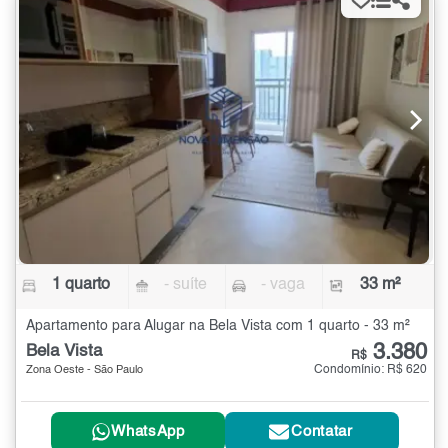
1 quarto
- suíte
- vaga
33 m²
Apartamento para Alugar na Bela Vista com 1 quarto - 33 m²
3.380
Bela Vista
R$
Condomínio: R$ 620
Zona Oeste - São Paulo
WhatsApp
Contatar