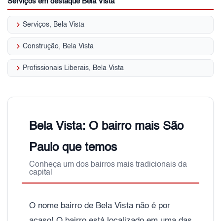
Serviços em destaque Bela Vista
keyboard_arrow_right
Serviços, Bela Vista
keyboard_arrow_right
Construção, Bela Vista
keyboard_arrow_right
Profissionais Liberais, Bela Vista
Bela Vista: O bairro mais São
Paulo que temos
Conheça um dos bairros mais tradicionais da
capital
O nome bairro de Bela Vista não é por
acaso! O bairro está localizado em uma das