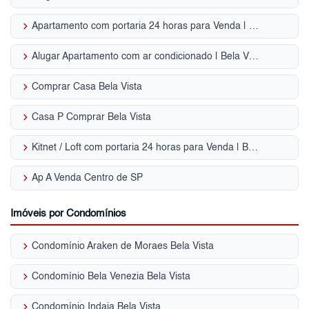
keyboard_arrow_right
Apartamento com portaria 24 horas para Venda | Bela Vista
keyboard_arrow_right
Alugar Apartamento com ar condicionado | Bela Vista
keyboard_arrow_right
Comprar Casa Bela Vista
keyboard_arrow_right
Casa P Comprar Bela Vista
keyboard_arrow_right
Kitnet / Loft com portaria 24 horas para Venda | Bela Vista
keyboard_arrow_right
Ap A Venda Centro de SP
Imóveis por Condomínios
keyboard_arrow_right
Condomínio Araken de Moraes Bela Vista
keyboard_arrow_right
Condomínio Bela Venezia Bela Vista
keyboard_arrow_right
Condomínio Indaia Bela Vista