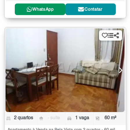
WhatsApp
Contatar
2 quartos
- suíte
1 vaga
60 m²