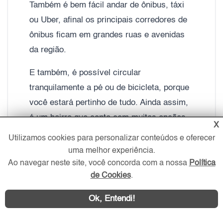
Também é bem fácil andar de ônibus, táxi
ou Uber, afinal os principais corredores de
ônibus ficam em grandes ruas e avenidas
da região.
E também, é possível circular
tranquilamente a pé ou de bicicleta, porque
você estará pertinho de tudo. Ainda assim,
é um bairro que conta com muitas opções
X
de transporte.
Utilizamos cookies para personalizar conteúdos e oferecer
uma melhor experiência.
Na parte da educação e saúde também
Ao navegar neste site, você concorda com a nossa
Política
temos uma vasta variedade de alternativas.
de Cookies
.
Na saúde é possível contar com nomes
Ok, Entendi!
bem conhecidos, como o Hospital Nove de
Julho, Beneficência Portuguesa, Sírio