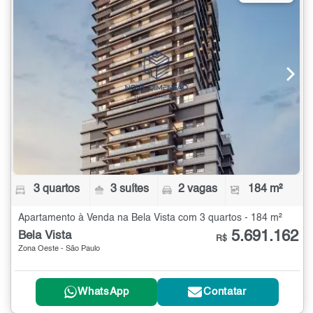
3 quartos
3 suítes
2 vagas
184 m²
Apartamento à Venda na Bela Vista com 3 quartos - 184 m²
5.691.162
Bela Vista
R$
Zona Oeste - São Paulo
WhatsApp
Contatar