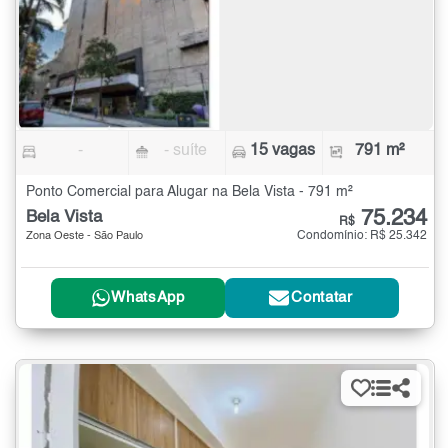
-
- suíte
15 vagas
791 m²
Ponto Comercial para Alugar na Bela Vista - 791 m²
75.234
Bela Vista
R$
Condomínio: R$ 25.342
Zona Oeste - São Paulo
WhatsApp
Contatar