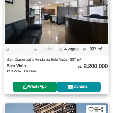
-
- suíte
4 vagas
337 m²
Sala Comercial à Venda na Bela Vista - 337 m²
2.200.000
Bela Vista
R$
Zona Oeste - São Paulo
WhatsApp
Contatar