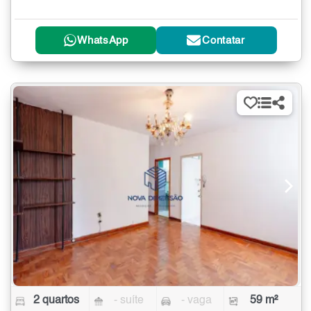
WhatsApp
Contatar
2 quartos
- suíte
- vaga
59 m²