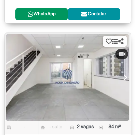
WhatsApp
Contatar
-
- suíte
2 vagas
84 m²