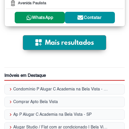
Avenida Paulista
WhatsApp
Contatar
Imóveis em Destaque
keyboard_arrow_right
Condomínio P Alugar C Academia na Bela Vista - SP
keyboard_arrow_right
Comprar Apto Bela Vista
keyboard_arrow_right
Ap P Alugar C Academia na Bela Vista - SP
keyboard_arrow_right
Alugar Studio / Flat com ar condicionado | Bela Vista