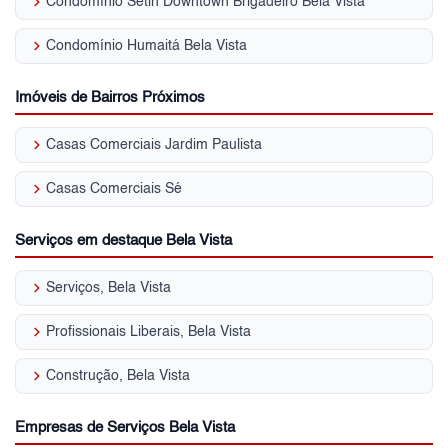
keyboard_arrow_right
Condomínio Setin Downtown Brigadeiro Bela Vista
keyboard_arrow_right
Condomínio Humaitá Bela Vista
Imóveis de Bairros Próximos
keyboard_arrow_right
Casas Comerciais Jardim Paulista
keyboard_arrow_right
Casas Comerciais Sé
Serviços em destaque Bela Vista
keyboard_arrow_right
Serviços, Bela Vista
keyboard_arrow_right
Profissionais Liberais, Bela Vista
keyboard_arrow_right
Construção, Bela Vista
Empresas de Serviços Bela Vista