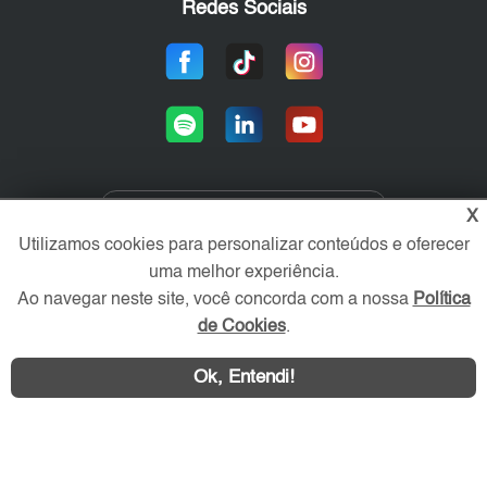
Redes Sociais
X
Área exclusiva aos anunciantes,
Utilizamos cookies para personalizar conteúdos e oferecer
acesse sua conta:
uma melhor experiência.
Ao navegar neste site, você concorda com a nossa
Política
de Cookies
.
Ok, Entendi!