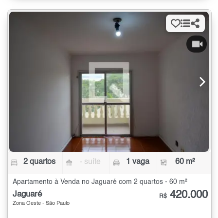
2 quartos
- suíte
1 vaga
60 m²
Apartamento à Venda no Jaguaré com 2 quartos - 60 m²
420.000
Jaguaré
R$
Zona Oeste - São Paulo