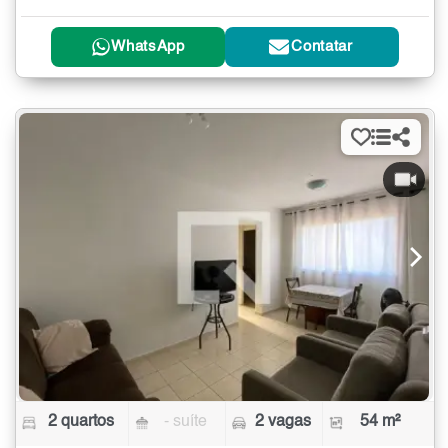
WhatsApp
Contatar
2 quartos
- suíte
2 vagas
54 m²