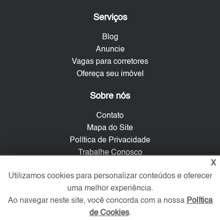
Serviços
Blog
Anuncie
Vagas para corretores
Ofereça seu imóvel
Sobre nós
Contato
Mapa do Site
Política de Privacidade
Trabalhe Conosco
X
Verificada por
Utilizamos cookies para personalizar conteúdos e oferecer
uma melhor experiência.
Ao navegar neste site, você concorda com a nossa
Política
Redes Sociais
de Cookies
.