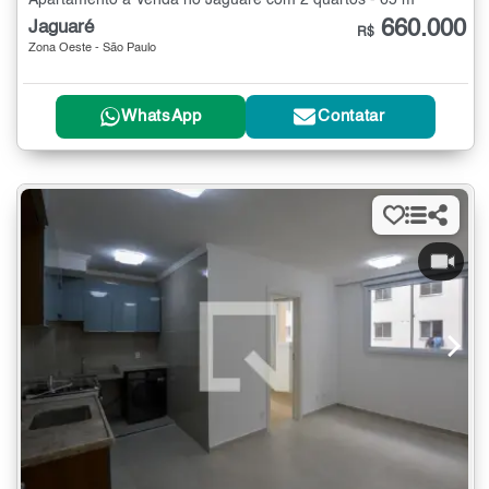
Apartamento à Venda no Jaguaré com 2 quartos - 65 m²
660.000
Jaguaré
R$
Zona Oeste - São Paulo
WhatsApp
Contatar