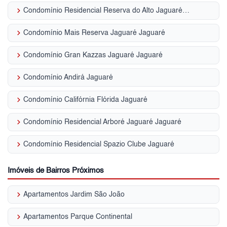
keyboard_arrow_right
Condomínio Residencial Reserva do Alto Jaguaré Jaguaré
keyboard_arrow_right
Condomínio Mais Reserva Jaguaré Jaguaré
keyboard_arrow_right
Condomínio Gran Kazzas Jaguaré Jaguaré
keyboard_arrow_right
Condomínio Andirá Jaguaré
keyboard_arrow_right
Condomínio Califórnia Flórida Jaguaré
keyboard_arrow_right
Condomínio Residencial Arboré Jaguaré Jaguaré
keyboard_arrow_right
Condomínio Residencial Spazio Clube Jaguaré
Imóveis de Bairros Próximos
keyboard_arrow_right
Apartamentos Jardim São João
keyboard_arrow_right
Apartamentos Parque Continental