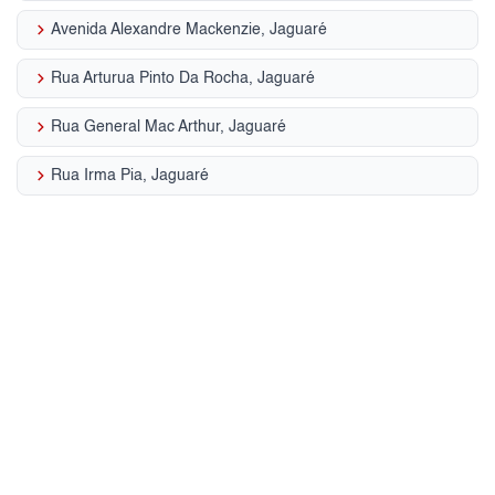
keyboard_arrow_right
Avenida Alexandre Mackenzie, Jaguaré
keyboard_arrow_right
Rua Arturua Pinto Da Rocha, Jaguaré
keyboard_arrow_right
Rua General Mac Arthur, Jaguaré
keyboard_arrow_right
Rua Irma Pia, Jaguaré