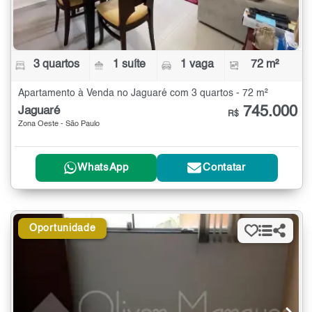
3 quartos
1 suíte
1 vaga
72 m²
Apartamento à Venda no Jaguaré com 3 quartos - 72 m²
745.000
Jaguaré
R$
Zona Oeste - São Paulo
WhatsApp
Contatar
Oportunidade