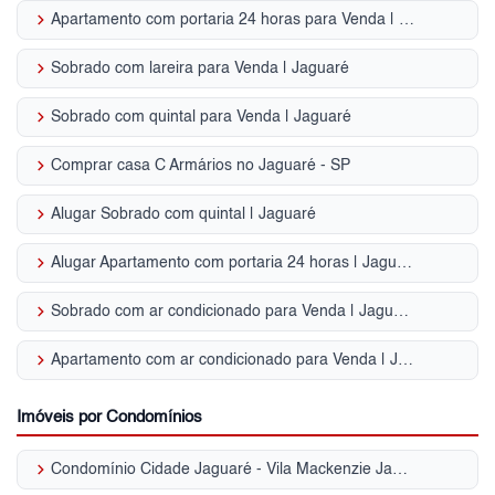
keyboard_arrow_right
Apartamento com portaria 24 horas para Venda | Jaguaré
keyboard_arrow_right
Sobrado com lareira para Venda | Jaguaré
keyboard_arrow_right
Sobrado com quintal para Venda | Jaguaré
keyboard_arrow_right
Comprar casa C Armários no Jaguaré - SP
keyboard_arrow_right
Alugar Sobrado com quintal | Jaguaré
keyboard_arrow_right
Alugar Apartamento com portaria 24 horas | Jaguaré
keyboard_arrow_right
Sobrado com ar condicionado para Venda | Jaguaré
keyboard_arrow_right
Apartamento com ar condicionado para Venda | Jaguaré
Imóveis por Condomínios
keyboard_arrow_right
Condomínio Cidade Jaguaré - Vila Mackenzie Jaguaré