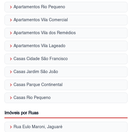
keyboard_arrow_right
Apartamentos Rio Pequeno
keyboard_arrow_right
Apartamentos Vila Comercial
keyboard_arrow_right
Apartamentos Vila dos Remédios
keyboard_arrow_right
Apartamentos Vila Lageado
keyboard_arrow_right
Casas Cidade São Francisco
keyboard_arrow_right
Casas Jardim São João
keyboard_arrow_right
Casas Parque Continental
keyboard_arrow_right
Casas Rio Pequeno
Imóveis por Ruas
keyboard_arrow_right
Rua Eulo Maroni, Jaguaré