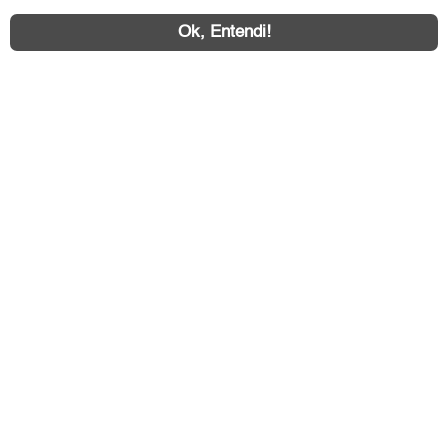
Ok, Entendi!
Área exclusiva aos anunciantes,
acesse sua conta:
ZO Imóvel © 2026 - Todos os direitos reservados