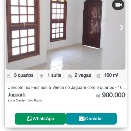
3 quartos
1 suíte
2 vagas
160 m²
Condomínio Fechado à Venda no Jaguaré com 3 quartos - 160 m²
900.000
Jaguaré
R$
Zona Oeste - São Paulo
WhatsApp
Contatar