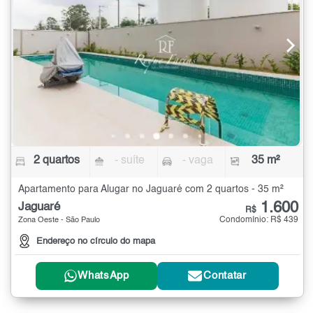
2 quartos
- suíte
- vaga
35 m²
Apartamento para Alugar no Jaguaré com 2 quartos - 35 m²
1.600
Jaguaré
R$
Condomínio: R$ 439
Zona Oeste - São Paulo
Endereço no círculo do mapa
WhatsApp
Contatar