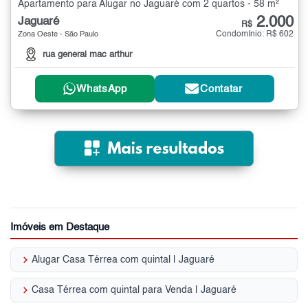
Apartamento para Alugar no Jaguaré com 2 quartos - 58 m²
2.000
Jaguaré
R$
Condomínio: R$ 602
Zona Oeste - São Paulo
rua general mac arthur
WhatsApp
Contatar
Imóveis em Destaque
keyboard_arrow_right
Alugar Casa Térrea com quintal | Jaguaré
keyboard_arrow_right
Casa Térrea com quintal para Venda | Jaguaré