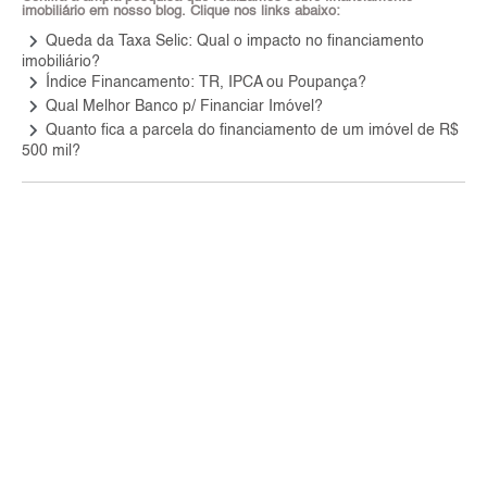
imobiliário em nosso blog. Clique nos links abaixo:
keyboard_arrow_right
Queda da Taxa Selic: Qual o impacto no financiamento
imobiliário?
keyboard_arrow_right
Índice Financamento: TR, IPCA ou Poupança?
keyboard_arrow_right
Qual Melhor Banco p/ Financiar Imóvel?
keyboard_arrow_right
Quanto fica a parcela do financiamento de um imóvel de R$
500 mil?