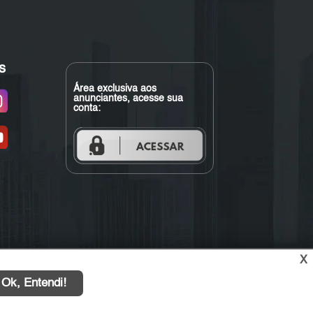
s
Área exclusiva aos
anunciantes, acesse sua
conta:
X
Ok, Entendi!