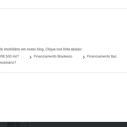
 imobiliário em nosso blog. Clique nos links abaixo:
keyboard_arrow_right
keyboard_arrow_right
 R$ 500 mil?
Financiamento Bradesco
Financiamento Itaú
mobiliário?