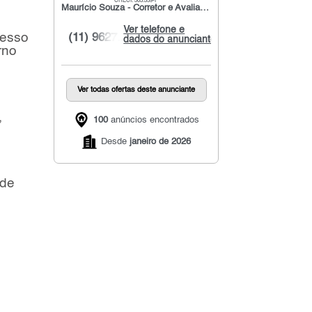
CRECI: 303.359-F
Maurício Souza - Corretor e Avaliador de Imóveis | Associado a Shopimóveis
Ver telefone e
cesso
(11) 9627...
dados do anunciante
rno
Ver todas ofertas deste anunciante
,
100
anúncios encontrados
Desde
janeiro de 2026
 de