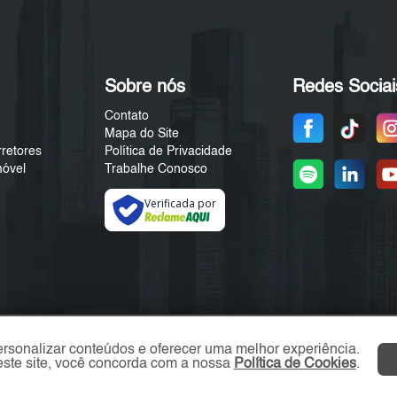
Sobre nós
Redes Sociai
Contato
Mapa do Site
rretores
Política de Privacidade
móvel
Trabalhe Conosco
Verificada por
ersonalizar conteúdos e oferecer uma melhor experiência.
ste site, você concorda com a nossa
Política de Cookies
.