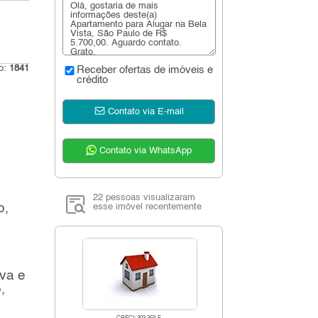
go:
1841
Receber ofertas de imóveis e
crédito
Contato via E-mail
Contato via WhatsApp
22 pessoas visualizaram
o,
esse imóvel recentemente
ava e
,