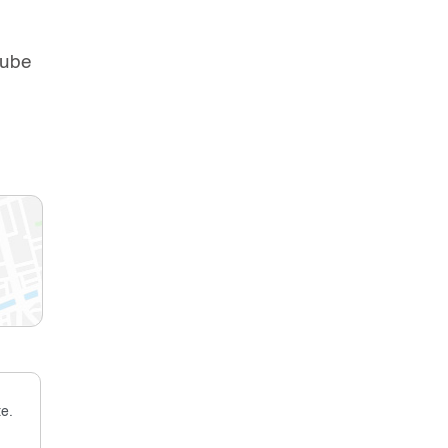
lube
e.