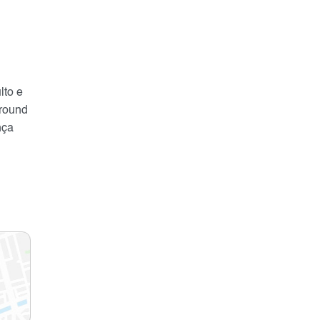
lto e
ground
nça