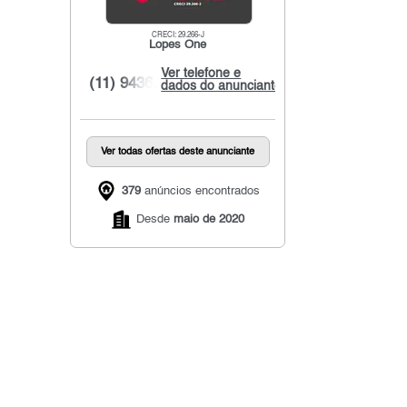
CRECI: 29.266-J
Lopes One
Ver telefone e
(11) 9436...
dados do anunciante
Ver todas ofertas deste anunciante
379
anúncios encontrados
Desde
maio de 2020