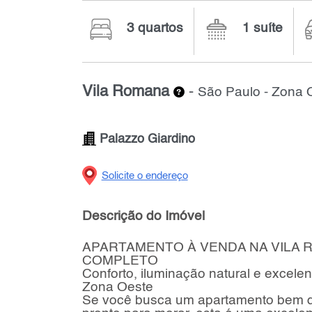
3 quartos
1 suíte
Vila Romana
-
São Paulo - Zona 
Palazzo Giardino
Solicite o endereço
Descrição do Imóvel
APARTAMENTO À VENDA NA VILA RO
COMPLETO
Conforto, iluminação natural e excele
Zona Oeste
Se você busca um apartamento bem dis