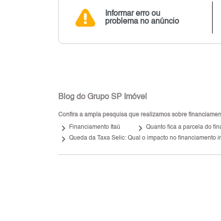
Informar erro ou
problema no anúncio
Blog do Grupo SP Imóvel
Confira a ampla pesquisa que realizamos sobre financiamento
keyboard_arrow_right
keyboard_arrow_right
Financiamento Itaú
Quanto fica a parcela do f
keyboard_arrow_right
Queda da Taxa Selic: Qual o impacto no financiamento i