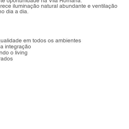
nte oportunidade na Vila Romana.
erece iluminação natural abundante e ventilação
o dia a dia.
qualidade em todos os ambientes
a integração
do o living
rados