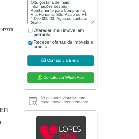
147775
Oferecer meu imóvel em
permuta
Receber ofertas de imóveis e
crédito
Contato via E-mail
Contato via WhatsApp
63 pessoas visualizaram
esse imóvel recentemente
ZER
a
e