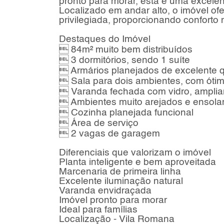
pronto para morar, esta é uma excele
Localizado em andar alto, o imóvel of
privilegiada, proporcionando conforto n
Destaques do Imóvel
 84m² muito bem distribuídos
 3 dormitórios, sendo 1 suíte
 Armários planejados de excelente 
 Sala para dois ambientes, com ótim
 Varanda fechada com vidro, amplian
 Ambientes muito arejados e ensola
 Cozinha planejada funcional
 Área de serviço
 2 vagas de garagem
Diferenciais que valorizam o imóvel
Planta inteligente e bem aproveitada
Marcenaria de primeira linha
Excelente iluminação natural
Varanda envidraçada
Imóvel pronto para morar
Ideal para famílias
Localização - Vila Romana