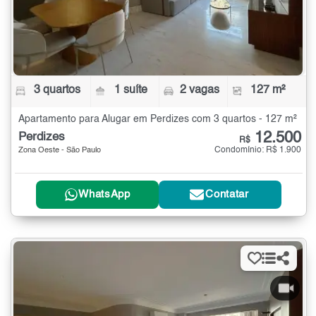
3 quartos
1 suíte
2 vagas
127 m²
Apartamento para Alugar em Perdizes com 3 quartos - 127 m²
12.500
Perdizes
R$
Condomínio: R$ 1.900
Zona Oeste - São Paulo
WhatsApp
Contatar