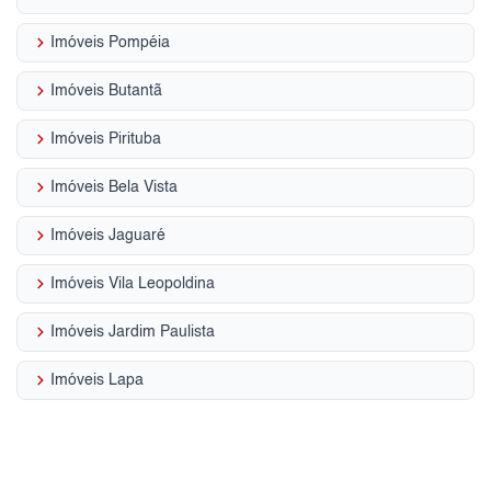
keyboard_arrow_right
Imóveis Pompéia
keyboard_arrow_right
Imóveis Butantã
keyboard_arrow_right
Imóveis Pirituba
keyboard_arrow_right
Imóveis Bela Vista
keyboard_arrow_right
Imóveis Jaguaré
keyboard_arrow_right
Imóveis Vila Leopoldina
keyboard_arrow_right
Imóveis Jardim Paulista
keyboard_arrow_right
Imóveis Lapa