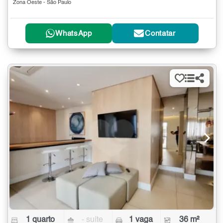
Zona Oeste - São Paulo
WhatsApp
Contatar
1 quarto
- suíte
1 vaga
36 m²