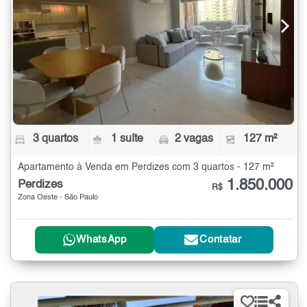
3 quartos
1 suíte
2 vagas
127 m²
Apartamento à Venda em Perdizes com 3 quartos - 127 m²
1.850.000
Perdizes
R$
Zona Oeste - São Paulo
WhatsApp
Contatar