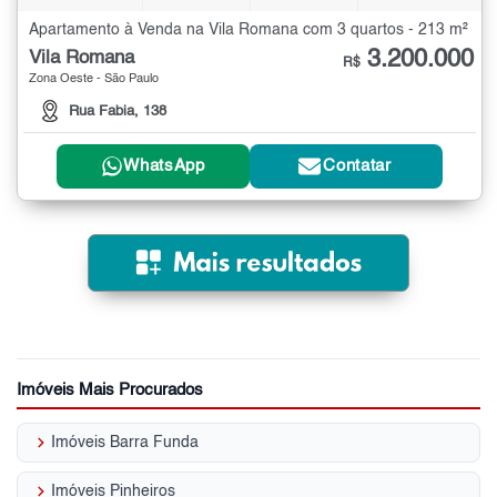
Apartamento à Venda na Vila Romana com 3 quartos - 213 m²
3.200.000
Vila Romana
R$
Zona Oeste - São Paulo
Rua Fabia, 138
WhatsApp
Contatar
Imóveis Mais Procurados
keyboard_arrow_right
Imóveis Barra Funda
keyboard_arrow_right
Imóveis Pinheiros