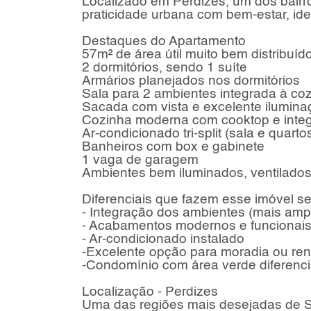
Localizado em Perdizes, um dos bairr
praticidade urbana com bem-estar, idea
Destaques do Apartamento
57m² de área útil muito bem distribuíd
2 dormitórios, sendo 1 suíte
Armários planejados nos dormitórios
Sala para 2 ambientes integrada à co
Sacada com vista e excelente ilumina
Cozinha moderna com cooktop e integ
Ar-condicionado tri-split (sala e quarto
Banheiros com box e gabinete
1 vaga de garagem
Ambientes bem iluminados, ventilados
Diferenciais que fazem esse imóvel s
- Integração dos ambientes (mais ampl
- Acabamentos modernos e funcionai
- Ar-condicionado instalado
-Excelente opção para moradia ou re
-Condomínio com área verde diferenc
Localização - Perdizes
Uma das regiões mais desejadas de Sã