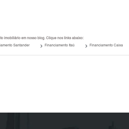
 imobiliário em nosso blog. Clique nos links abaixo:
keyboard_arrow_right
keyboard_arrow_right
iamento Santander
Financiamento Itaú
Financiamento Caixa