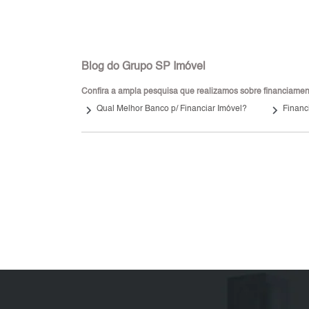
Blog do Grupo SP Imóvel
Confira a ampla pesquisa que realizamos sobre financiamento
keyboard_arrow_right
keyboard_arrow_right
Qual Melhor Banco p/ Financiar Imóvel?
Financ