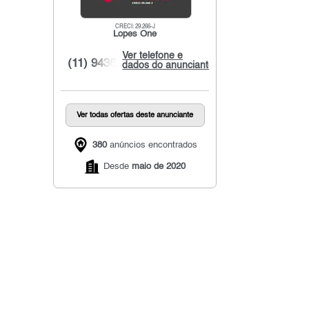
CRECI: 29.266-J
Lopes One
Ver telefone e
(11) 9436...
dados do anunciante
Ver todas ofertas deste anunciante
380
anúncios encontrados
Desde
maio de 2020