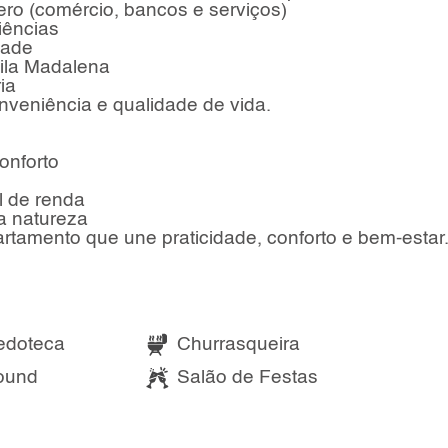
ero (comércio, bancos e serviços)
iências
dade
ila Madalena
ia
nveniência e qualidade de vida.
onforto
l de renda
a natureza
rtamento que une praticidade, conforto e bem-estar
edoteca
Churrasqueira
ound
Salão de Festas