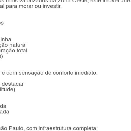
os mais valorizados da Zona Oeste, este imóvel une
l para morar ou investir.
os
zinha
ção natural
ração total
s)
 e com sensação de conforto imediato.
e destacar
itude)
s
nda
iada
o Paulo, com infraestrutura completa: