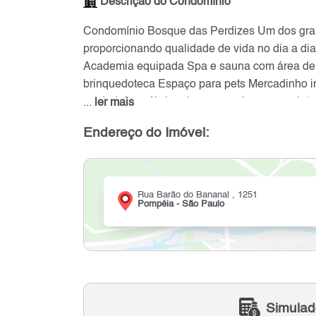
Descrição do Condomínio
Condomínio Bosque das Perdizes Um dos grand
proporcionando qualidade de vida no dia a di
Academia equipada Spa e sauna com área de 
brinquedoteca Espaço para pets Mercadinho i
verdadeiro refúgio urbano, com lazer completo
...
ler mais
Endereço do Imóvel:
Rua Barão do Bananal , 1251
Pompéia - São Paulo
Simulad