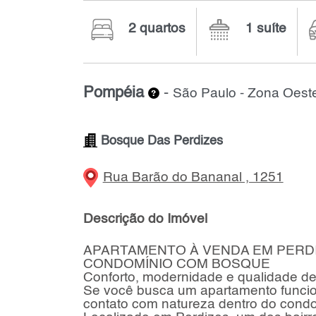
2 quartos
1 suíte
Pompéia
-
São Paulo - Zona Oest
Bosque Das Perdizes
Rua Barão do Bananal , 1251
Descrição do Imóvel
APARTAMENTO À VENDA EM PERDIZES
CONDOMÍNIO COM BOSQUE
Conforto, modernidade e qualidade d
Se você busca um apartamento funcion
contato com natureza dentro do condo