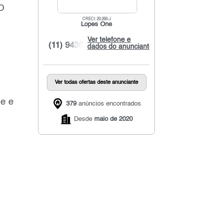
O
CRECI: 29.266-J
Lopes One
Ver telefone e
(11) 9436...
dados do anunciante
Ver todas ofertas deste anunciante
ge e
379
anúncios encontrados
Desde
maio de 2020