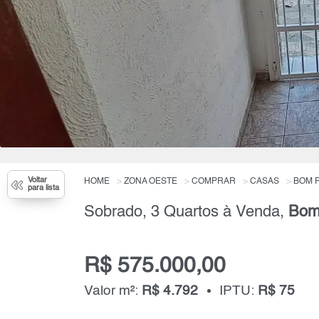
Voltar
HOME
ZONA OESTE
COMPRAR
CASAS
BOM 
para lista
Sobrado, 3 Quartos à Venda,
Bom
R$ 575.000,00
Valor m²:
R$ 4.792
IPTU:
R$ 75