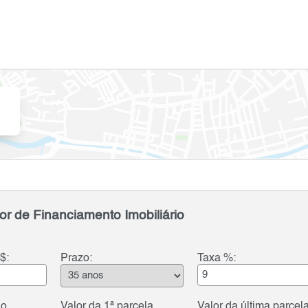
or de Financiamento Imobiliário
$:
Prazo:
Taxa %:
do
Valor da 1ª parcela
Valor da última parcel