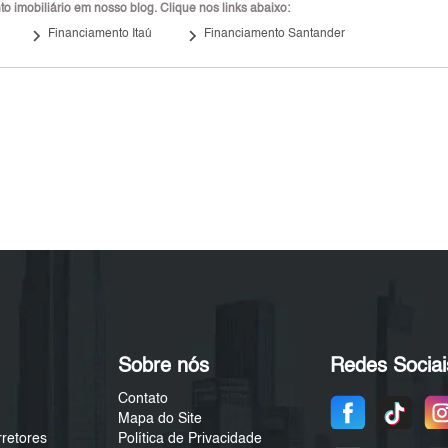
 imobiliário em nosso blog. Clique nos links abaixo:
keyboard_arrow_right
keyboard_arrow_right
Financiamento Itaú
Financiamento Santander
Sobre nós
Redes Sociai
Contato
Mapa do Site
rretores
Política de Privacidade