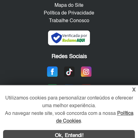
Mapa do Site
Política de Privacidade
Trabalhe Conosco
Verificada por
Redes Sociais
X
Utilizamos cookies para personalizar conteúdos e oferecer
uma melhor experiência.
Ao navegar neste site, você concorda com a nossa
Política
Área exclusiva aos anunciantes,
de Cookies
.
acesse sua conta:
Ok, Entendi!