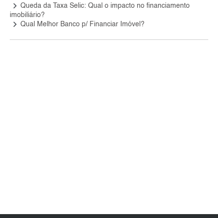
keyboard_arrow_right
Queda da Taxa Selic: Qual o impacto no financiamento
imobiliário?
keyboard_arrow_right
Qual Melhor Banco p/ Financiar Imóvel?