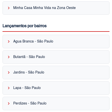
keyboard_arrow_right
Minha Casa Minha Vida na Zona Oeste
Lançamentos por bairros
keyboard_arrow_right
Água Branca - São Paulo
keyboard_arrow_right
Butantã - São Paulo
keyboard_arrow_right
Jardins - São Paulo
keyboard_arrow_right
Lapa - São Paulo
keyboard_arrow_right
Perdizes - São Paulo