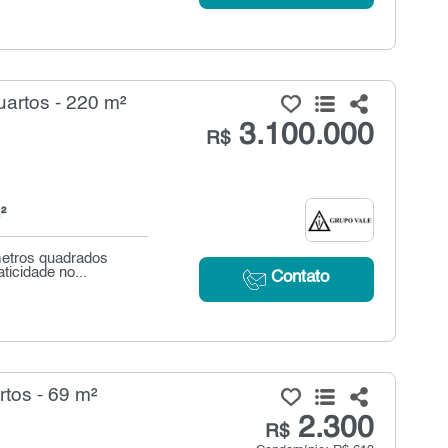
artos - 220 m²
3.100.000
R$
²
 metros quadrados
ticidade no...
Contato
tos - 69 m²
2.300
R$