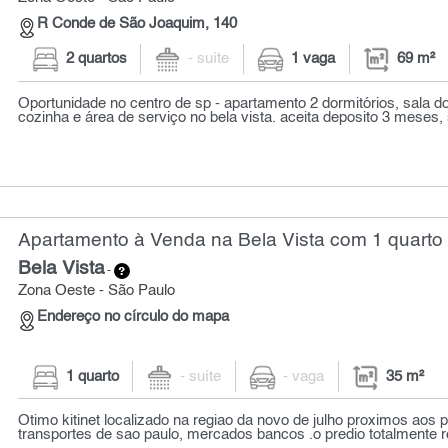
R Conde de São Joaquim, 140
2 quartos
- suíte
1 vaga
69 m²
Oportunidade no centro de sp - apartamento 2 dormitórios, sala d
cozinha e área de serviço no bela vista. aceita deposito 3 meses, s
Apartamento à Venda na Bela Vista com 1 quarto 
Bela Vista
-
Zona Oeste - São Paulo
Endereço no círculo do mapa
1 quarto
- suíte
- vaga
35 m²
Otimo kitinet localizado na regiao da novo de julho proximos aos 
transportes de sao paulo, mercados bancos .o predio totalmente r