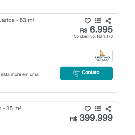
artos - 83 m²
6.995
R$
Condomínio: R$ 1.170
Contato
aulista more em uma
 - 35 m²
399.999
R$