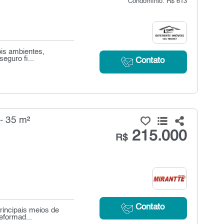
Condomínio: R$ 613
ois ambientes,
eguro fi...
Contato
- 35 m²
215.000
R$
Contato
principais meios de
eformad...