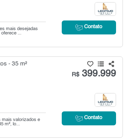
Contato
ões mais desejadas
oferece ...
os - 35 m²
399.999
R$
Contato
 mais valorizados e
 m², lo...