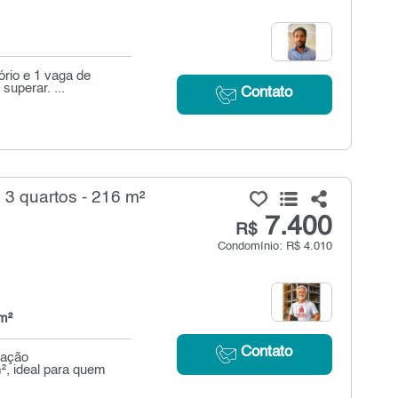
rio e 1 vaga de
superar. ...
Contato
3 quartos - 216 m²
7.400
R$
Condomínio: R$ 4.010
m²
Contato
zação
², ideal para quem