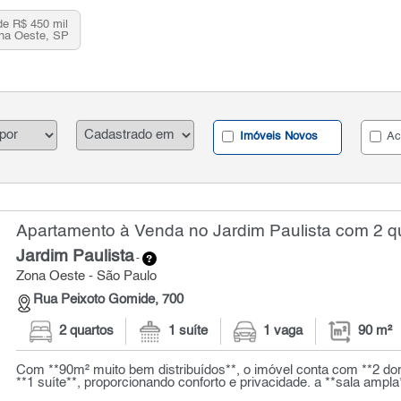
de R$ 450 mil
ona Oeste, SP
Imóveis Novos
Ac
Apartamento à Venda no Jardim Paulista com 2 qu
Jardim Paulista
-
Zona Oeste - São Paulo
Rua Peixoto Gomide, 700
2 quartos
1 suíte
1 vaga
90 m²
Com **90m² muito bem distribuídos**, o imóvel conta com **2 dor
**1 suíte**, proporcionando conforto e privacidade. a **sala ampla*