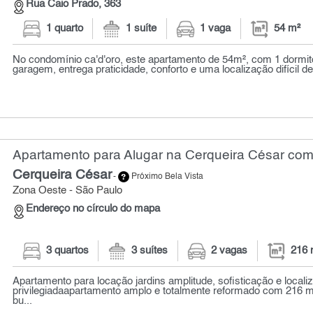
Rua Caio Prado, 363
1 quarto
1 suíte
1 vaga
54 m²
No condomínio ca'd'oro, este apartamento de 54m², com 1 dormitó
garagem, entrega praticidade, conforto e uma localização difícil de 
Apartamento para Alugar na Cerqueira César com 
Cerqueira César
-
Próximo Bela Vista
Zona Oeste - São Paulo
Endereço no círculo do mapa
3 quartos
3 suítes
2 vagas
216 
Apartamento para locação jardins amplitude, sofisticação e locali
privilegiadaapartamento amplo e totalmente reformado com 216 m
bu...